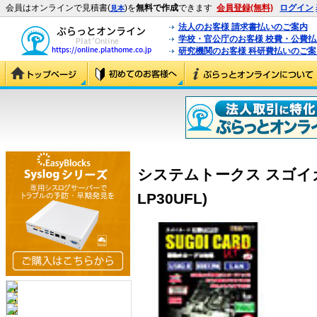
会員はオンラインで見積書(
)を
無料で作成
できます
会員登録(無料)
ログイン
見本
法人のお客様 請求書払いのご案内
学校・官公庁のお客様 校費・公費
研究機関のお客様 科研費払いのご案
システムトークス スゴイカード 
LP30UFL)