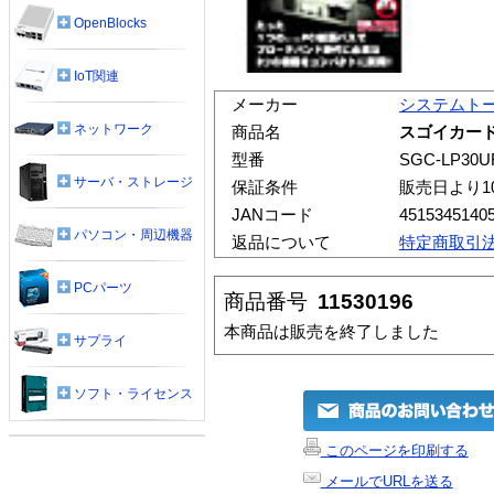
OpenBlocks
IoT関連
メーカー
システムト
ネットワーク
商品名
スゴイカード (
型番
SGC-LP30U
サーバ・ストレージ
保証条件
販売日より1
JANコード
4515345140
パソコン・周辺機器
返品について
特定商取引
PCパーツ
商品番号
11530196
本商品は販売を終了しました
サプライ
ソフト・ライセンス
このページを印刷する
メールでURLを送る