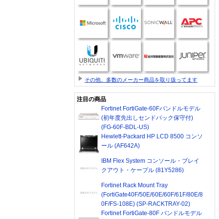
その他、多数のメーカー商品を取り扱ってます
注目の商品
Fortinet FortiGate-60Fバンドルモデル
(初年度先出しセンドバック保守付)
(FG-60F-BDL-US)
Hewlett-Packard HP LCD 8500 コンソ
ール (AF642A)
IBM Flex System コンソール・ブレイ
クアウト・ケーブル (81Y5286)
Fortinet Rack Mount Tray
(FortiGate40F/50E/60E/60F/61F/80E/8
。
0F/FS-108E) (SP-RACKTRAY-02)
Fortinet FortiGate-80F バンドルモデル