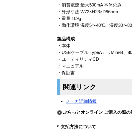
・消費電流 最大500mA 本体のみ
・外形寸法 W72×H23×D96mm
・重量 109g
・動作環境 温度5〜40℃、湿度30〜8
製品構成
・本体
・USBケーブル TypeA←→Mini-B、8
・ユーティリティCD
・マニュアル
・保証書
関連リンク
メーカ詳細情報
ぷらっとオンライン ご購入の際の
支払方法について