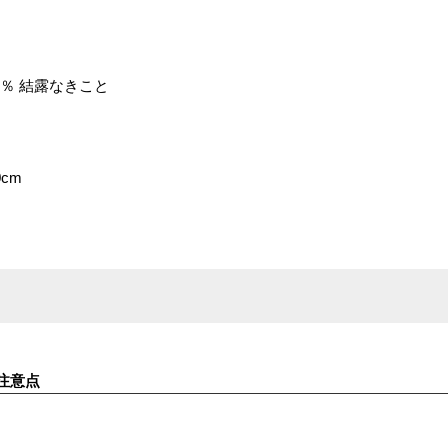
0％ 結露なきこと
0cm
注意点