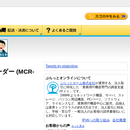
Tweets by platonline
ダー (MCR-
ぷらっとオンラインについて
ぷらっとホーム株式会社
が運用する、法人取
引に特化した「業務用IT機器専門の調達支援
サイト」です。
1999年よりネットワーク機器、サーバ、スト
レージ、パソコン周辺機器、PCパーツ、ソフトウェ
ア、ライセンスなど、業務用IT機器中心に販売。品揃え
は業界トップクラスの約5.5万点です。法人取引に特化
し、学校・官公庁・一般法人のお客様の請求書後払いに
も対応しています。
IPv6への取り組み
会社概要
お客様からの声
もっと見る