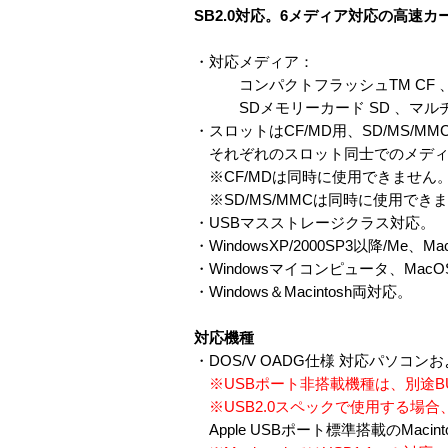
SB2.0対応。6メディア対応の高速カ
・対応メディア：
コンパクトフラッシュTM CF 、ス
SDメモリーカード SD 、マルチメ
・スロットはCF/MD用、SD/MS/M
それぞれのスロット同士でのメディ
※CF/MDは同時に使用できません
※SD/MS/MMCは同時に使用でき
・USBマスストレージクラス対応。
・WindowsXP/2000SP3以降/
・Windowsマイコンピュータ、Mac
・Windows＆Macintosh両対応。
対応機種
・DOS/V OADG仕様 対応パソコンおよ
※USBポート非搭載機種は、別途BU
※USB2.0スペックで使用する場合、
Apple USBポート標準搭載のMacin