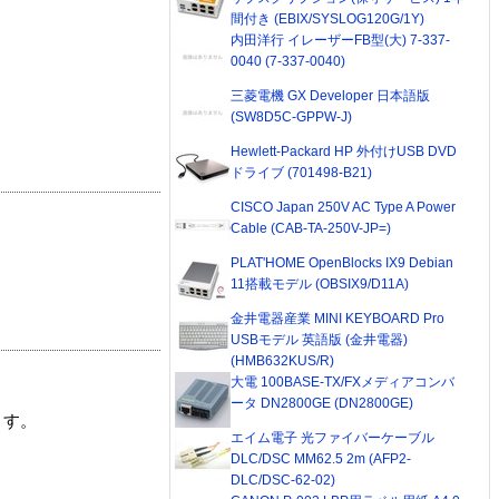
間付き (EBIX/SYSLOG120G/1Y)
内田洋行 イレーザーFB型(大) 7-337-
0040 (7-337-0040)
三菱電機 GX Developer 日本語版
(SW8D5C-GPPW-J)
Hewlett-Packard HP 外付けUSB DVD
ドライブ (701498-B21)
CISCO Japan 250V AC Type A Power
Cable (CAB-TA-250V-JP=)
PLAT'HOME OpenBlocks IX9 Debian
11搭載モデル (OBSIX9/D11A)
金井電器産業 MINI KEYBOARD Pro
USBモデル 英語版 (金井電器)
(HMB632KUS/R)
大電 100BASE-TX/FXメディアコンバ
ータ DN2800GE (DN2800GE)
ます。
エイム電子 光ファイバーケーブル
DLC/DSC MM62.5 2m (AFP2-
DLC/DSC-62-02)