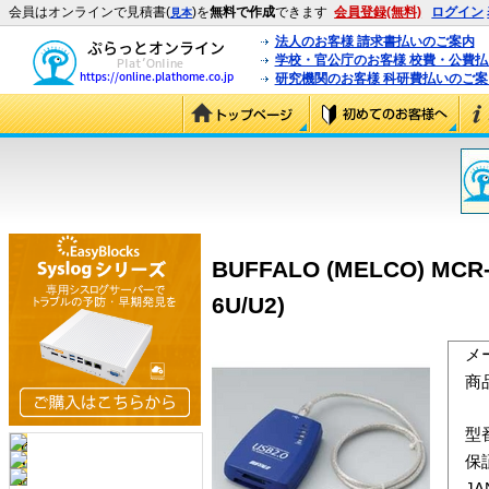
会員はオンラインで見積書(
)を
無料で作成
できます
会員登録(無料)
ログイン
見本
法人のお客様 請求書払いのご案内
学校・官公庁のお客様 校費・公費
研究機関のお客様 科研費払いのご案
BUFFALO (MELCO) M
6U/U2)
メ
商
型
保
J