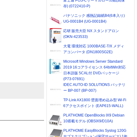
富士通 POS-Cサーマルロール紙(高保
存) (0722410-P)
パナソニック 感熱記録紙B4(6本入り)
UG-0001B4 (UG-0001B4)
応研 販売大臣 NX スタンドアロン
(OKN-423533)
大電 環境対応 1000BASE-T/X メディ
アコンバータ (DN1800SG2E)
Microsoft Windows Server Standard
2019 16コアライセンス 64bitWin対応
日本語版 5CAL付 DVDパッケージ
(P73-07691)
IDEC AUTO-ID SOLUTIONS バッテリ
ー BP-007 (BP-007)
TP-Link AX1800 壁面埋め込み型 Wi-Fi
6アクセスポイント (EAP615-WALL)
PLAT'HOME OpenBlocks IX9 Debian
10搭載モデル (OBSIX9/D10A)
PLAT'HOME EasyBlocks Syslog 120G
サブスクリプション(保守サービス) 1年