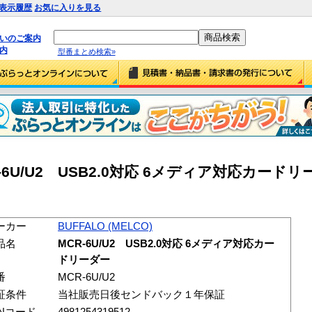
表示履歴
お気に入りを見る
払いのご案内
内
型番まとめ検索»
CR-6U/U2 USB2.0対応 6メディア対応カードリー
ーカー
BUFFALO (MELCO)
品名
MCR-6U/U2 USB2.0対応 6メディア対応カー
ドリーダー
番
MCR-6U/U2
証条件
当社販売日後センドバック１年保証
ANコード
4981254319512