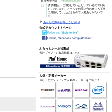
東京大学/K様
(ご利用期間2009年～)
“
請求書払いに対応していただいているので利用
しております。メールでの問い合わせにも丁寧
に対応していただけるので大変ありがたいで
す。
あなたの声をお寄せください!
公式アカウント / ページ
ぷらっとホーム社製品
当社ブランドの製品情報はこちら
人気・定番メーカー
ぷらっとオンラインで人気のメーカーをご紹介！