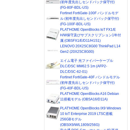
(初年度先出しセンドバック保守付)
(FG-80F-BDL-US)
Fortinet FortiGate-100F バンドルモデ
ル (初年度先出しセンドバック保守付)
(FG-100F-BDL-US)
PLAT'HOME OpenBlocks IoT FX1/E
H/W保守及びサブスクリプション1年付
属 (OBSFX1/E/D11/H1S1)
LENOVO 20X2SC8G00 ThinkPad L14
Gen2 (20X2SC8G00)
エイム電子 光ファイバーケーブル
DLC/DSC MM62.5 1m (AFP2-
DLC/DSC-62-01)
Fortinet FortiGate-40F バンドルモデル
(初年度先出しセンドバック保守付)
(FG-40F-BDL-US)
PLAT'HOME OpenBlocks A16 Debian
11搭載モデル (OBSA16/D11A)
PLAT'HOME OpenBlocks IX9 Windows
10 IoT Enterprise 2019 LTSC搭載
256GBモデル
(OBSIX9/W/L1809/256G)