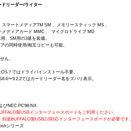
ードリーダー/ライター
マートメディアTM SM 、メモリースティック MS 、
ディアカード MMC 、 マイクロドライブ MD
MC用、SM用の3基を装備。
アの同時使用/相互コピーも可能。
。
ません。
Me、MacOS？ではドライバインストール不要。
OS8.6〜9.2.2ではカードリーダー名をズバリ表示。
びNEC PC98-NX
FFALO製USBインターフェースボードをご利用ください。
別途BUFFALO製USB2.0対応インターフェースボードが必要です
toshシリーズ