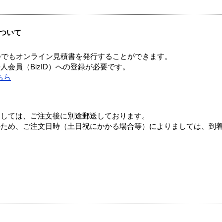
ついて
つでもオンライン見積書を発行することができます。
会員（BizID）への登録が必要です。
ちら
ましては、ご注文後に別途郵送しております。
のため、ご注文日時（土日祝にかかる場合等）によりましては、到