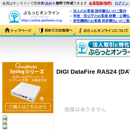
会員はオンラインで見積書(
)を
無料で作成
できます
会員登録(無料)
ログイン
見本
法人のお客様 請求書払いのご案内
学校・官公庁のお客様 校費・公費
研究機関のお客様 科研費払いのご案
DIGI DataFire RAS24 (D