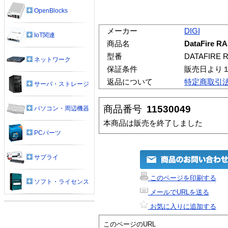
OpenBlocks
メーカー
DIGI
IoT関連
商品名
DataFire R
型番
DATAFIRE 
ネットワーク
保証条件
販売日より
返品について
特定商取引
サーバ・ストレージ
商品番号
11530049
パソコン・周辺機器
本商品は販売を終了しました
PCパーツ
サプライ
このページを印刷する
ソフト・ライセンス
メールでURLを送る
お気に入りに追加する
このページのURL