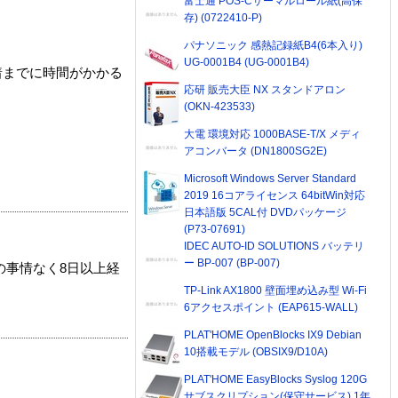
富士通 POS-Cサーマルロール紙(高保
存) (0722410-P)
パナソニック 感熱記録紙B4(6本入り)
UG-0001B4 (UG-0001B4)
着までに時間がかかる
応研 販売大臣 NX スタンドアロン
(OKN-423533)
大電 環境対応 1000BASE-T/X メディ
アコンバータ (DN1800SG2E)
Microsoft Windows Server Standard
2019 16コアライセンス 64bitWin対応
日本語版 5CAL付 DVDパッケージ
(P73-07691)
IDEC AUTO-ID SOLUTIONS バッテリ
ー BP-007 (BP-007)
の事情なく8日以上経
TP-Link AX1800 壁面埋め込み型 Wi-Fi
6アクセスポイント (EAP615-WALL)
PLAT'HOME OpenBlocks IX9 Debian
10搭載モデル (OBSIX9/D10A)
PLAT'HOME EasyBlocks Syslog 120G
サブスクリプション(保守サービス) 1年