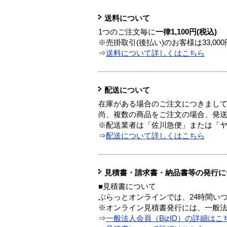
送料について
1つのご注文毎に
一律1,100円(税込)
※売掛取引(後払い)のお客様は33,0
⇒
送料について詳しくはこちら
配送について
在庫がある場合のご注文につきまし
尚、複数の商品をご注文の場合、発
※配送業者は「佐川急便」または「
⇒
配送について詳しくはこちら
見積書・請求書・納品書等の発行に
■見積書について
ぷらっとオンラインでは、24時間い
※オンライン見積書発行には、一般法人
⇒
一般法人会員（BizID）の詳細はこ