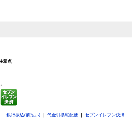
注意点
す。
｜
銀行振込(前払い)
｜
代金引換宅配便
｜
セブンイレブン決済