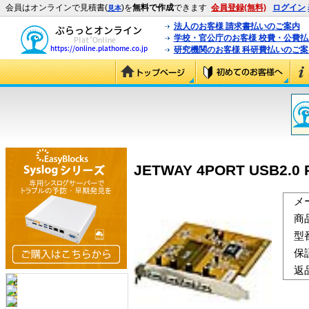
会員はオンラインで見積書(
)を
無料で作成
できます
会員登録(無料)
ログイン
見本
法人のお客様 請求書払いのご案内
学校・官公庁のお客様 校費・公費
研究機関のお客様 科研費払いのご案
JETWAY 4PORT USB2.0 P
メ
商
型
保
返