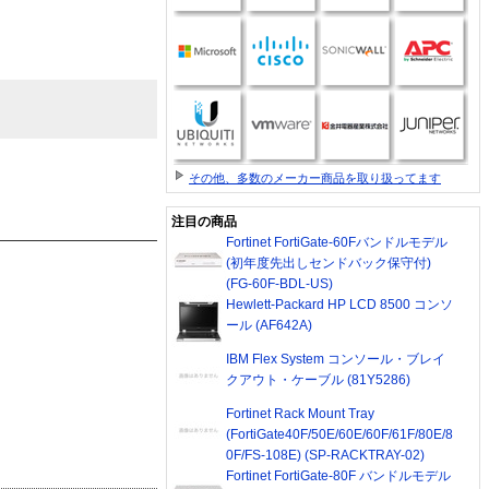
その他、多数のメーカー商品を取り扱ってます
注目の商品
Fortinet FortiGate-60Fバンドルモデル
(初年度先出しセンドバック保守付)
(FG-60F-BDL-US)
Hewlett-Packard HP LCD 8500 コンソ
ール (AF642A)
IBM Flex System コンソール・ブレイ
クアウト・ケーブル (81Y5286)
Fortinet Rack Mount Tray
(FortiGate40F/50E/60E/60F/61F/80E/8
0F/FS-108E) (SP-RACKTRAY-02)
Fortinet FortiGate-80F バンドルモデル