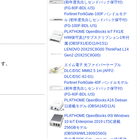
(初年度先出しセンドバック保守付)
(FG-80F-BDL-US)
Fortinet FortiGate-100F バンドルモデ
ル (初年度先出しセンドバック保守付)
(FG-100F-BDL-US)
PLAT'HOME OpenBlocks IoT FX1/E
H/W保守及びサブスクリプション1年付
属 (OBSFX1/E/D11/H1S1)
LENOVO 20X2SC8G00 ThinkPad L14
Gen2 (20X2SC8G00)
ます。
エイム電子 光ファイバーケーブル
DLC/DSC MM62.5 1m (AFP2-
DLC/DSC-62-01)
Fortinet FortiGate-40F バンドルモデル
(初年度先出しセンドバック保守付)
(FG-40F-BDL-US)
PLAT'HOME OpenBlocks A16 Debian
11搭載モデル (OBSA16/D11A)
PLAT'HOME OpenBlocks IX9 Windows
10 IoT Enterprise 2019 LTSC搭載
256GBモデル
(OBSIX9/W/L1809/256G)