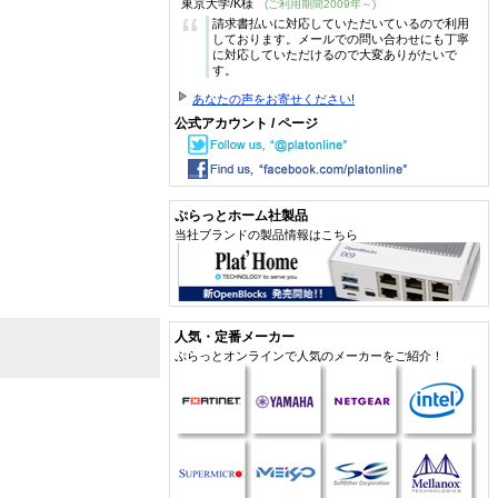
東京大学/K様
(ご利用期間2009年～)
“
請求書払いに対応していただいているので利用
しております。メールでの問い合わせにも丁寧
に対応していただけるので大変ありがたいで
す。
あなたの声をお寄せください!
公式アカウント / ページ
ぷらっとホーム社製品
当社ブランドの製品情報はこちら
人気・定番メーカー
ぷらっとオンラインで人気のメーカーをご紹介！