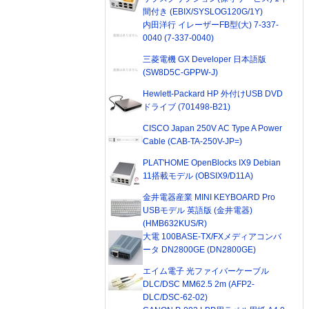
間付き (EBIX/SYSLOG120G/1Y)
内田洋行 イレーザーFB型(大) 7-337-
0040 (7-337-0040)
三菱電機 GX Developer 日本語版
(SW8D5C-GPPW-J)
Hewlett-Packard HP 外付けUSB DVD
ドライブ (701498-B21)
CISCO Japan 250V AC Type A Power
Cable (CAB-TA-250V-JP=)
PLAT'HOME OpenBlocks IX9 Debian
11搭載モデル (OBSIX9/D11A)
金井電器産業 MINI KEYBOARD Pro
USBモデル 英語版 (金井電器)
(HMB632KUS/R)
大電 100BASE-TX/FXメディアコンバ
ータ DN2800GE (DN2800GE)
エイム電子 光ファイバーケーブル
DLC/DSC MM62.5 2m (AFP2-
DLC/DSC-62-02)