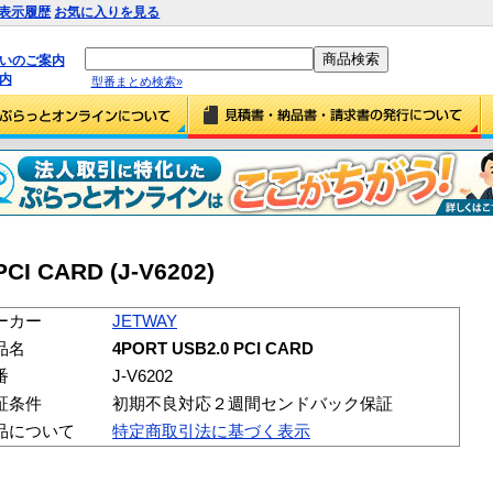
表示履歴
お気に入りを見る
払いのご案内
内
型番まとめ検索»
CI CARD (J-V6202)
ーカー
JETWAY
品名
4PORT USB2.0 PCI CARD
番
J-V6202
証条件
初期不良対応２週間センドバック保証
品について
特定商取引法に基づく表示