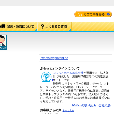
Tweets by platonline
ぷらっとオンラインについて
ぷらっとホーム株式会社
が運用する、法人取
引に特化した「業務用IT機器専門の調達支援
サイト」です。
1999年よりネットワーク機器、サーバ、スト
レージ、パソコン周辺機器、PCパーツ、ソフトウェ
ア、ライセンスなど、業務用IT機器中心に販売。品揃え
は業界トップクラスの約5.5万点です。法人取引に特化
し、学校・官公庁・一般法人のお客様の請求書後払いに
も対応しています。
IPv6への取り組み
会社概要
お客様からの声
もっと見る