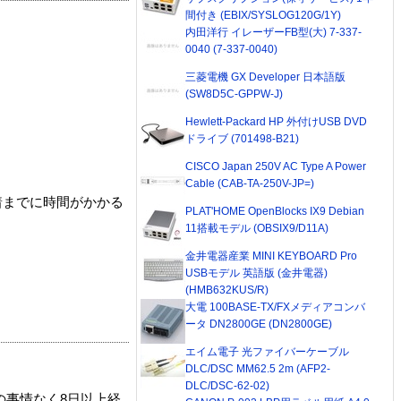
間付き (EBIX/SYSLOG120G/1Y)
内田洋行 イレーザーFB型(大) 7-337-
0040 (7-337-0040)
三菱電機 GX Developer 日本語版
(SW8D5C-GPPW-J)
Hewlett-Packard HP 外付けUSB DVD
ドライブ (701498-B21)
CISCO Japan 250V AC Type A Power
Cable (CAB-TA-250V-JP=)
着までに時間がかかる
PLAT'HOME OpenBlocks IX9 Debian
11搭載モデル (OBSIX9/D11A)
金井電器産業 MINI KEYBOARD Pro
USBモデル 英語版 (金井電器)
(HMB632KUS/R)
大電 100BASE-TX/FXメディアコンバ
ータ DN2800GE (DN2800GE)
エイム電子 光ファイバーケーブル
DLC/DSC MM62.5 2m (AFP2-
DLC/DSC-62-02)
の事情なく8日以上経