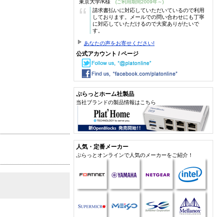
東京大学/K様
(ご利用期間2009年～)
“
請求書払いに対応していただいているので利用
しております。メールでの問い合わせにも丁寧
に対応していただけるので大変ありがたいで
す。
あなたの声をお寄せください!
公式アカウント / ページ
ぷらっとホーム社製品
当社ブランドの製品情報はこちら
人気・定番メーカー
ぷらっとオンラインで人気のメーカーをご紹介！