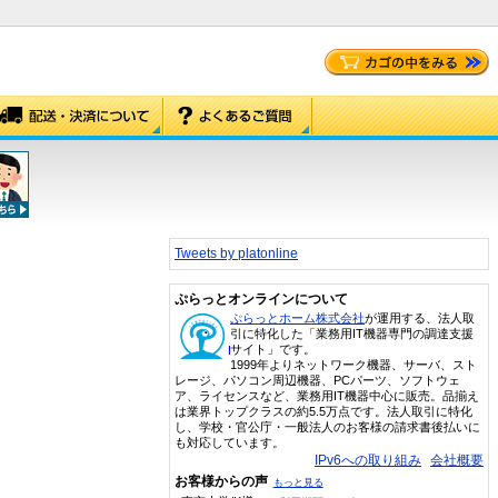
Tweets by platonline
ぷらっとオンラインについて
ぷらっとホーム株式会社
が運用する、法人取
引に特化した「業務用IT機器専門の調達支援
サイト」です。
1999年よりネットワーク機器、サーバ、スト
レージ、パソコン周辺機器、PCパーツ、ソフトウェ
ア、ライセンスなど、業務用IT機器中心に販売。品揃え
は業界トップクラスの約5.5万点です。法人取引に特化
し、学校・官公庁・一般法人のお客様の請求書後払いに
も対応しています。
IPv6への取り組み
会社概要
お客様からの声
もっと見る