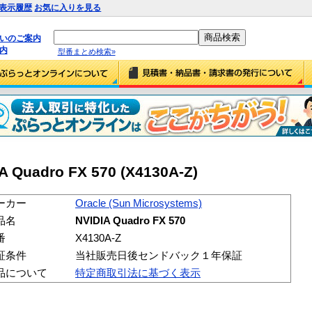
表示履歴
お気に入りを見る
払いのご案内
内
型番まとめ検索»
A Quadro FX 570 (X4130A-Z)
ーカー
Oracle (Sun Microsystems)
品名
NVIDIA Quadro FX 570
番
X4130A-Z
証条件
当社販売日後センドバック１年保証
品について
特定商取引法に基づく表示