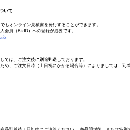
ついて
つでもオンライン見積書を発行することができます。
会員（BizID）への登録が必要です。
ちら
ましては、ご注文後に別途郵送しております。
のため、ご注文日時（土日祝にかかる場合等）によりましては、到
商品到着後７日以内にご連絡ください。 商品開封後、または特別