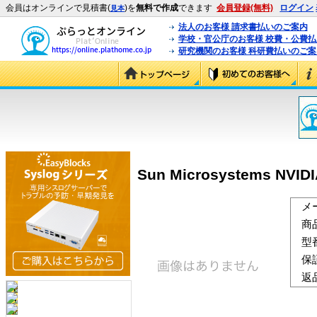
会員はオンラインで見積書(
)を
無料で作成
できます
会員登録(無料)
ログイン
見本
法人のお客様 請求書払いのご案内
学校・官公庁のお客様 校費・公費
研究機関のお客様 科研費払いのご案
Sun Microsystems NVIDI
メ
商
型
保
返