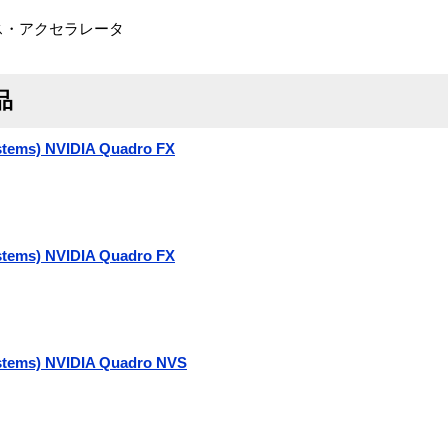
ィックス・アクセラレータ
品
stems) NVIDIA Quadro FX
stems) NVIDIA Quadro FX
stems) NVIDIA Quadro NVS