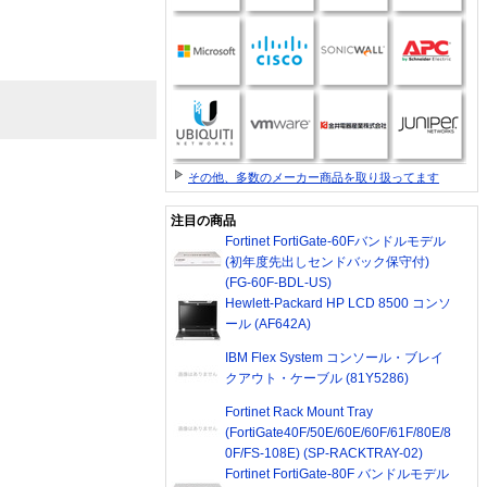
その他、多数のメーカー商品を取り扱ってます
注目の商品
Fortinet FortiGate-60Fバンドルモデル
(初年度先出しセンドバック保守付)
(FG-60F-BDL-US)
Hewlett-Packard HP LCD 8500 コンソ
ール (AF642A)
IBM Flex System コンソール・ブレイ
クアウト・ケーブル (81Y5286)
Fortinet Rack Mount Tray
(FortiGate40F/50E/60E/60F/61F/80E/8
0F/FS-108E) (SP-RACKTRAY-02)
Fortinet FortiGate-80F バンドルモデル