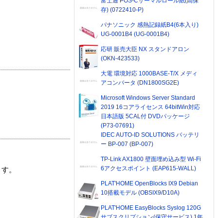
富士通 POS-Cサーマルロール紙(高保
存) (0722410-P)
パナソニック 感熱記録紙B4(6本入り)
UG-0001B4 (UG-0001B4)
応研 販売大臣 NX スタンドアロン
(OKN-423533)
大電 環境対応 1000BASE-T/X メディ
アコンバータ (DN1800SG2E)
Microsoft Windows Server Standard
2019 16コアライセンス 64bitWin対応
日本語版 5CAL付 DVDパッケージ
(P73-07691)
IDEC AUTO-ID SOLUTIONS バッテリ
ー BP-007 (BP-007)
TP-Link AX1800 壁面埋め込み型 Wi-Fi
6アクセスポイント (EAP615-WALL)
ます。
PLAT'HOME OpenBlocks IX9 Debian
10搭載モデル (OBSIX9/D10A)
PLAT'HOME EasyBlocks Syslog 120G
サブスクリプション(保守サービス) 1年