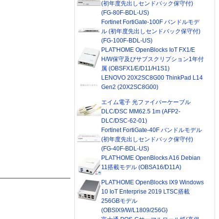
(初年度先出しセンドバック保守付)
(FG-80F-BDL-US)
Fortinet FortiGate-100F バンドルモデ
ル (初年度先出しセンドバック保守付)
(FG-100F-BDL-US)
PLAT'HOME OpenBlocks IoT FX1/E
H/W保守及びサブスクリプション1年付
属 (OBSFX1/E/D11/H1S1)
LENOVO 20X2SC8G00 ThinkPad L14
Gen2 (20X2SC8G00)
エイム電子 光ファイバーケーブル
DLC/DSC MM62.5 1m (AFP2-
DLC/DSC-62-01)
Fortinet FortiGate-40F バンドルモデル
(初年度先出しセンドバック保守付)
(FG-40F-BDL-US)
PLAT'HOME OpenBlocks A16 Debian
11搭載モデル (OBSA16/D11A)
PLAT'HOME OpenBlocks IX9 Windows
10 IoT Enterprise 2019 LTSC搭載
256GBモデル
(OBSIX9/W/L1809/256G)