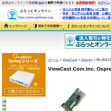
会員はオンラインで見積書(
)を
無料で作成
できます
会員登録(無料)
ログイン
見本
法人のお客様 請求書払いのご案内
学校・官公庁のお客様 校費・公費
研究機関のお客様 科研費払いのご案
ホーム
>
ViewCast
>
Osprey
> 95-0012
ViewCast Com.Inc. Ospre