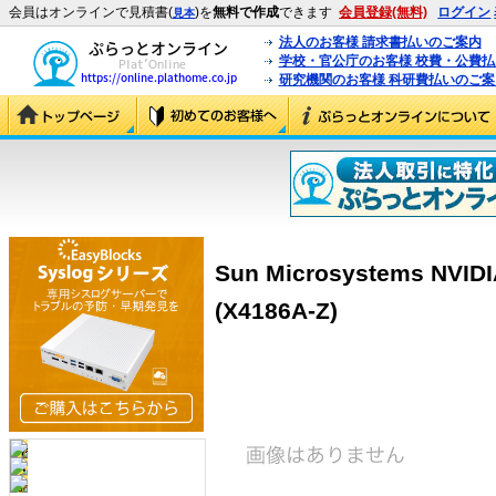
会員はオンラインで見積書(
)を
無料で作成
できます
会員登録(無料)
ログイン
見本
法人のお客様 請求書払いのご案内
学校・官公庁のお客様 校費・公費
研究機関のお客様 科研費払いのご案
Sun Microsystems NVIDI
(X4186A-Z)