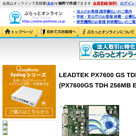
会員はオンラインで見積書(
)を
無料で作成
できます
会員登録(無料)
ログイン
見本
法人のお客様 請求書払いのご案内
学校・官公庁のお客様 校費・公費
研究機関のお客様 科研費払いのご案
LEADTEK PX7600 GS TD
(PX7600GS TDH 256MB E