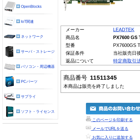
OpenBlocks
IoT関連
メーカー
LEADTEK
ネットワーク
商品名
PX7600 GS 
型番
PX7600GS T
サーバ・ストレージ
保証条件
当社販売日
返品について
特定商取引
パソコン・周辺機器
商品番号
11511345
PCパーツ
本商品は販売を終了しました
サプライ
ソフト・ライセンス
このページを印刷する
メールでURLを送る
お気に入りに追加する