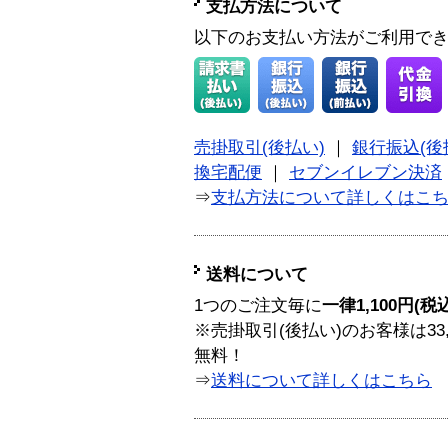
支払方法について
以下のお支払い方法がご利用で
売掛取引(後払い)
｜
銀行振込(後
換宅配便
｜
セブンイレブン決済
⇒
支払方法について詳しくはこ
送料について
1つのご注文毎に
一律1,100円(税
※売掛取引(後払い)のお客様は33
無料！
⇒
送料について詳しくはこちら