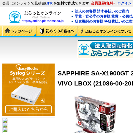
会員はオンラインで見積書(
)を
無料で作成
できます
会員登録(無料)
ログイン
見本
法人のお客様 請求書払いのご案内
学校・官公庁のお客様 校費・公費
研究機関のお客様 科研費払いのご案
SAPPHIRE SA-X1900GT 
VIVO LBOX (21086-00-20