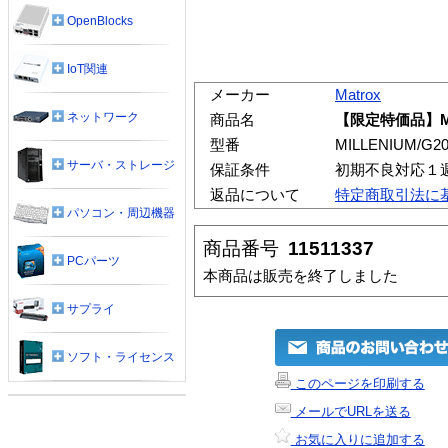
OpenBlocks
IoT関連
メーカー
Matrox
ネットワーク
商品名
【限定特価品】MILL
型番
MILLENIUM/G20
サーバ・ストレージ
保証条件
初期不良対応１
返品について
特定商取引法に
パソコン・周辺機器
商品番号
11511337
PCパーツ
本商品は販売を終了しました
サプライ
ソフト・ライセンス
このページを印刷する
メールでURLを送る
お気に入りに追加する