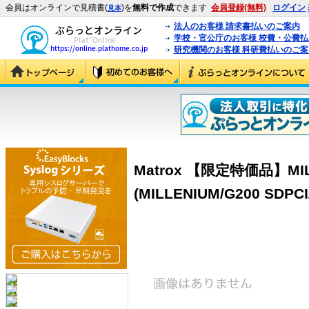
会員はオンラインで見積書(
)を
無料で作成
できます
会員登録(無料)
ログイン
見本
法人のお客様 請求書払いのご案内
学校・官公庁のお客様 校費・公費
研究機関のお客様 科研費払いのご案
Matrox 【限定特価品】MILL
(MILLENIUM/G200 SDPCI