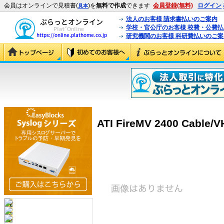
会員はオンラインで見積書(
)を
無料で作成
できます
会員登録(無料)
ログイン
見本
法人のお客様 請求書払いのご案内
学校・官公庁のお客様 校費・公費
研究機関のお客様 科研費払いのご案
ATI FireMV 2400 Cable/