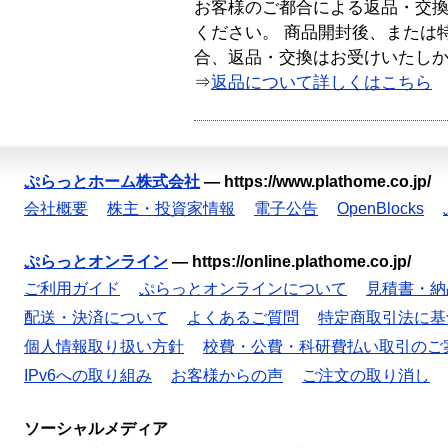
お客様のご都合による返品・交
ください。 商品開封後、または
合、返品・交換はお受けいたし
⇒
返品について詳しくはこちら
ぷらっとホーム株式会社
—
https://www.plathome.co.jp/
会社概要
株主・投資家情報
電子公告
OpenBlocks
ぷらっとオンライン
—
https://online.plathome.co.jp/
ご利用ガイド
ぷらっとオンラインについて
見積書・納
配送・決済について
よくあるご質問
特定商取引法に基
個人情報取り扱い方針
校費・公費・科研費払い取引のご
IPv6への取り組み
お客様からの声
ご注文の取り消し
ソーシャルメディア