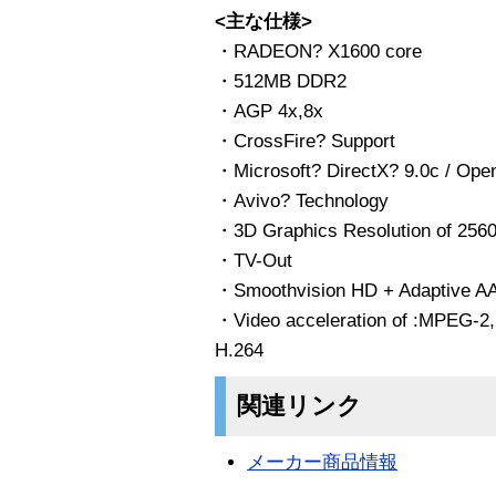
<主な仕様>
・RADEON? X1600 core
・512MB DDR2
・AGP 4x,8x
・CrossFire? Support
・Microsoft? DirectX? 9.0c / Open
・Avivo? Technology
・3D Graphics Resolution of 256
・TV-Out
・Smoothvision HD + Adaptive A
・Video acceleration of :MPEG-2
H.264
関連リンク
メーカー商品情報