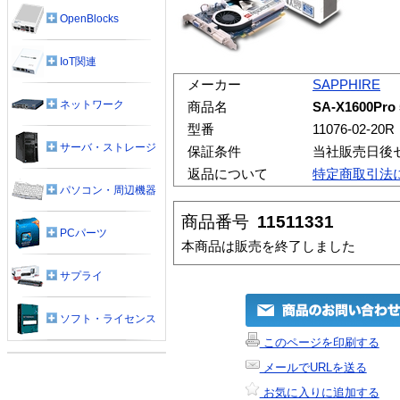
OpenBlocks
IoT関連
メーカー
SAPPHIRE
ネットワーク
商品名
SA-X1600Pro
型番
11076-02-20R
サーバ・ストレージ
保証条件
当社販売日後
返品について
特定商取引法
パソコン・周辺機器
商品番号
11511331
PCパーツ
本商品は販売を終了しました
サプライ
ソフト・ライセンス
このページを印刷する
メールでURLを送る
お気に入りに追加する