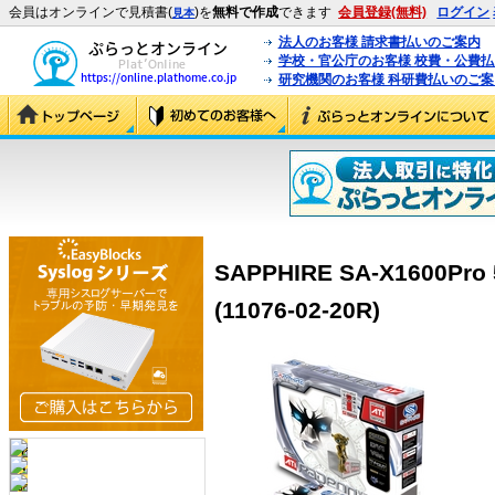
会員はオンラインで見積書(
)を
無料で作成
できます
会員登録(無料)
ログイン
見本
法人のお客様 請求書払いのご案内
学校・官公庁のお客様 校費・公費
研究機関のお客様 科研費払いのご案
SAPPHIRE SA-X1600Pro
(11076-02-20R)