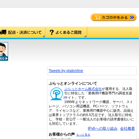
Tweets by platonline
ぷらっとオンラインについて
ぷらっとホーム株式会社
が運用する、法人取
引に特化した「業務用IT機器専門の調達支援
サイト」です。
1999年よりネットワーク機器、サーバ、スト
レージ、パソコン周辺機器、PCパーツ、ソフトウェ
ア、ライセンスなど、業務用IT機器中心に販売。品揃え
は業界トップクラスの約5.5万点です。法人取引に特化
し、学校・官公庁・一般法人のお客様の請求書後払いに
も対応しています。
IPv6への取り組み
会社概要
お客様からの声
もっと見る