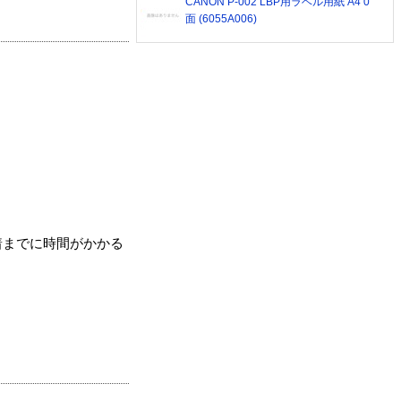
CANON P-002 LBP用ラベル用紙 A4 0
面 (6055A006)
着までに時間がかかる