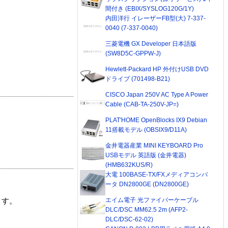
間付き (EBIX/SYSLOG120G/1Y)
内田洋行 イレーザーFB型(大) 7-337-
0040 (7-337-0040)
三菱電機 GX Developer 日本語版
(SW8D5C-GPPW-J)
Hewlett-Packard HP 外付けUSB DVD
ドライブ (701498-B21)
CISCO Japan 250V AC Type A Power
Cable (CAB-TA-250V-JP=)
PLAT'HOME OpenBlocks IX9 Debian
11搭載モデル (OBSIX9/D11A)
金井電器産業 MINI KEYBOARD Pro
USBモデル 英語版 (金井電器)
(HMB632KUS/R)
大電 100BASE-TX/FXメディアコンバ
ータ DN2800GE (DN2800GE)
エイム電子 光ファイバーケーブル
ます。
DLC/DSC MM62.5 2m (AFP2-
DLC/DSC-62-02)