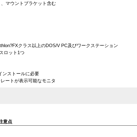
ーマット、マウントブラケット含む
AMD Athlon?FXクラス以上のDOS/V PC及びワークステーション
空きスロット1つ
のインストールに必要
ャンレートが表示可能なモニタ
注意点