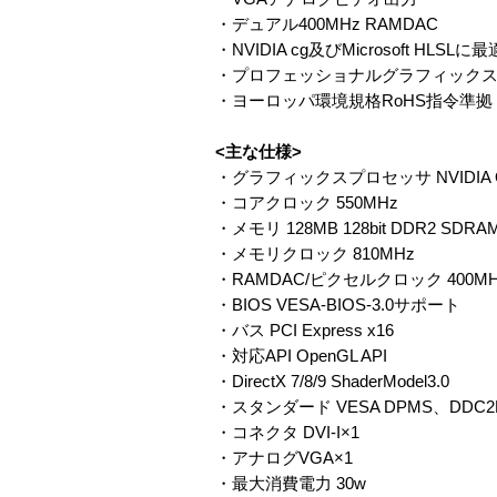
・デュアル400MHz RAMDAC
・NVIDIA cg及びMicrosoft HLSLに
・プロフェッショナルグラフィックス
・ヨーロッパ環境規格RoHS指令準拠
<主な仕様>
・グラフィックスプロセッサ NVIDIA Qua
・コアクロック 550MHz
・メモリ 128MB 128bit DDR2 SDRA
・メモリクロック 810MHz
・RAMDAC/ピクセルクロック 400MHz 2
・BIOS VESA-BIOS-3.0サポート
・バス PCI Express x16
・対応API OpenGL API
・DirectX 7/8/9 ShaderModel3.0
・スタンダード VESA DPMS、DDC2B、
・コネクタ DVI-I×1
・アナログVGA×1
・最大消費電力 30w