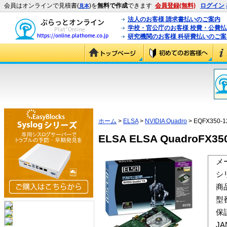
会員はオンラインで見積書(
)を
無料で作成
できます
会員登録(無料)
ログイン
見本
法人のお客様 請求書払いのご案内
学校・官公庁のお客様 校費・公費
研究機関のお客様 科研費払いのご案
ホーム
>
ELSA
>
NVIDIA Quadro
> EQFX350-
ELSA ELSA QuadroFX350
メ
シ
商
型
保
J