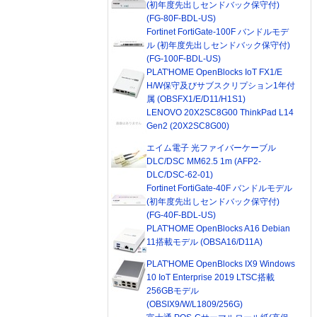
(初年度先出しセンドバック保守付)
(FG-80F-BDL-US)
Fortinet FortiGate-100F バンドルモデ
ル (初年度先出しセンドバック保守付)
(FG-100F-BDL-US)
PLAT'HOME OpenBlocks IoT FX1/E
H/W保守及びサブスクリプション1年付
属 (OBSFX1/E/D11/H1S1)
LENOVO 20X2SC8G00 ThinkPad L14
Gen2 (20X2SC8G00)
エイム電子 光ファイバーケーブル
DLC/DSC MM62.5 1m (AFP2-
DLC/DSC-62-01)
Fortinet FortiGate-40F バンドルモデル
(初年度先出しセンドバック保守付)
(FG-40F-BDL-US)
PLAT'HOME OpenBlocks A16 Debian
11搭載モデル (OBSA16/D11A)
PLAT'HOME OpenBlocks IX9 Windows
10 IoT Enterprise 2019 LTSC搭載
256GBモデル
(OBSIX9/W/L1809/256G)