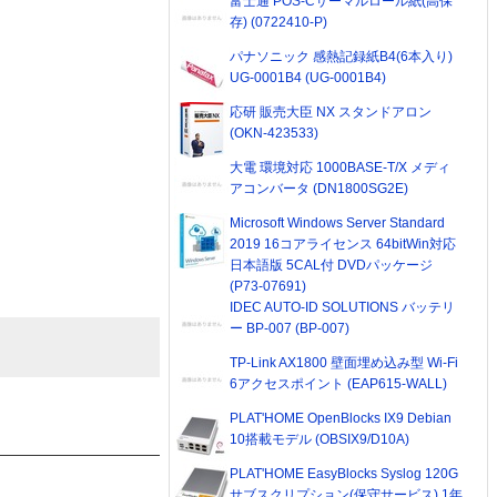
富士通 POS-Cサーマルロール紙(高保
存) (0722410-P)
パナソニック 感熱記録紙B4(6本入り)
UG-0001B4 (UG-0001B4)
応研 販売大臣 NX スタンドアロン
(OKN-423533)
大電 環境対応 1000BASE-T/X メディ
アコンバータ (DN1800SG2E)
Microsoft Windows Server Standard
2019 16コアライセンス 64bitWin対応
日本語版 5CAL付 DVDパッケージ
(P73-07691)
IDEC AUTO-ID SOLUTIONS バッテリ
ー BP-007 (BP-007)
TP-Link AX1800 壁面埋め込み型 Wi-Fi
6アクセスポイント (EAP615-WALL)
PLAT'HOME OpenBlocks IX9 Debian
10搭載モデル (OBSIX9/D10A)
PLAT'HOME EasyBlocks Syslog 120G
サブスクリプション(保守サービス) 1年