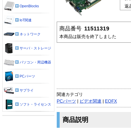
返
OpenBlocks
IoT関連
商品番号
11511319
ネットワーク
本商品は販売を終了しました
サーバ・ストレージ
パソコン・周辺機器
PCパーツ
サプライ
関連カテゴリ
PCパーツ
|
ビデオ関連
|
EQFX
ソフト・ライセンス
商品説明