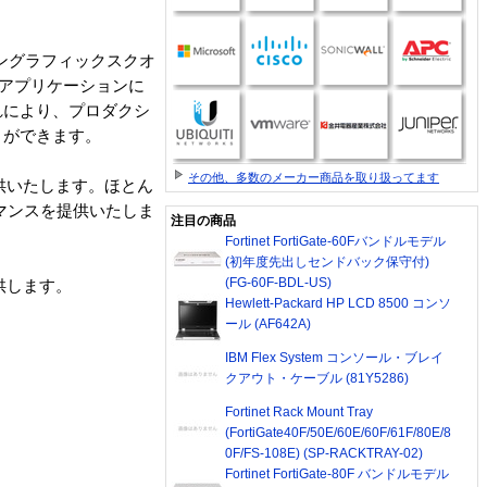
ョングラフィックスクオ
向けアプリケーションに
れにより、プロダクシ
とができます。
その他、多数のメーカー商品を取り扱ってます
を提供いたします。ほとん
マンスを提供いたしま
注目の商品
Fortinet FortiGate-60Fバンドルモデル
(初年度先出しセンドバック保守付)
(FG-60F-BDL-US)
提供します。
Hewlett-Packard HP LCD 8500 コンソ
ール (AF642A)
IBM Flex System コンソール・ブレイ
クアウト・ケーブル (81Y5286)
Fortinet Rack Mount Tray
(FortiGate40F/50E/60E/60F/61F/80E/8
0F/FS-108E) (SP-RACKTRAY-02)
Fortinet FortiGate-80F バンドルモデル