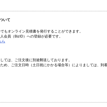
ついて
つでもオンライン見積書を発行することができます。
会員（BizID）への登録が必要です。
ちら
ましては、ご注文後に別途郵送しております。
のため、ご注文日時（土日祝にかかる場合等）によりましては、到