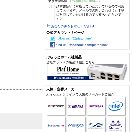
東京大学/K様
(ご利用期間2009年～)
“
請求書払いに対応していただいているので利用
しております。メールでの問い合わせにも丁寧
に対応していただけるので大変ありがたいで
す。
あなたの声をお寄せください!
公式アカウント / ページ
ぷらっとホーム社製品
当社ブランドの製品情報はこちら
人気・定番メーカー
ぷらっとオンラインで人気のメーカーをご紹介！