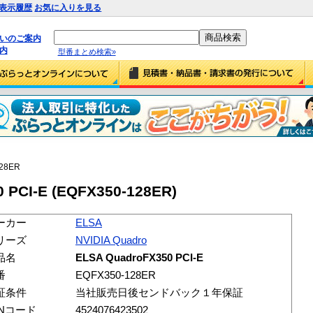
表示履歴
お気に入りを見る
払いのご案内
内
型番まとめ検索»
128ER
 PCI-E (EQFX350-128ER)
ーカー
ELSA
リーズ
NVIDIA Quadro
品名
ELSA QuadroFX350 PCI-E
番
EQFX350-128ER
証条件
当社販売日後センドバック１年保証
ANコード
4524076423502