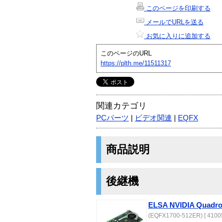
このページを印刷する
メールでURLを送る
お気に入りに追加する
このページのURL
https://plth.me/11511317
関連カテゴリ
PCパーツ
|
ビデオ関連
|
EQFX
商品説明
後継機
ELSA NVIDIA Quadro
(EQFX1700-512ER) [ 4100