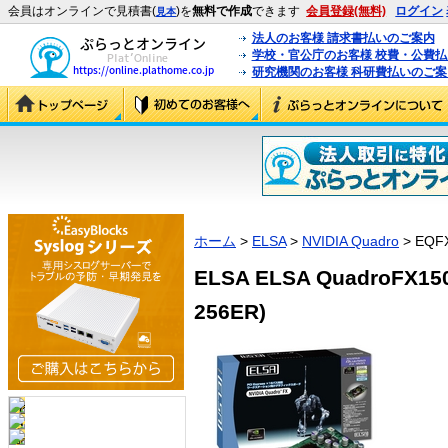
会員はオンラインで見積書(
)を
無料で作成
できます
会員登録(無料)
ログイン
見本
法人のお客様 請求書払いのご案内
学校・官公庁のお客様 校費・公費
研究機関のお客様 科研費払いのご案
ホーム
>
ELSA
>
NVIDIA Quadro
> EQF
ELSA ELSA QuadroFX150
256ER)