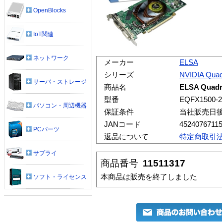
OpenBlocks
IoT関連
ネットワーク
メーカー
ELSA
シリーズ
NVIDIA Qua
サーバ・ストレージ
商品名
ELSA Quadr
型番
EQFX1500-
パソコン・周辺機器
保証条件
当社販売日
JANコード
4524076711
PCパーツ
返品について
特定商取引
サプライ
商品番号
11511317
本商品は販売を終了しました
ソフト・ライセンス