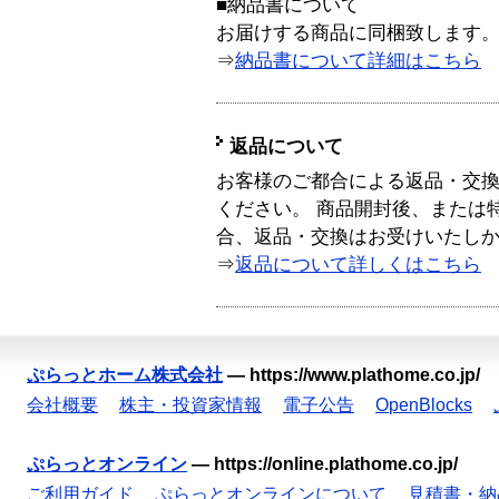
■納品書について
お届けする商品に同梱致します
⇒
納品書について詳細はこちら
返品について
お客様のご都合による返品・交
ください。 商品開封後、または
合、返品・交換はお受けいたし
⇒
返品について詳しくはこちら
ぷらっとホーム株式会社
—
https://www.plathome.co.jp/
会社概要
株主・投資家情報
電子公告
OpenBlocks
ぷらっとオンライン
—
https://online.plathome.co.jp/
ご利用ガイド
ぷらっとオンラインについて
見積書・納