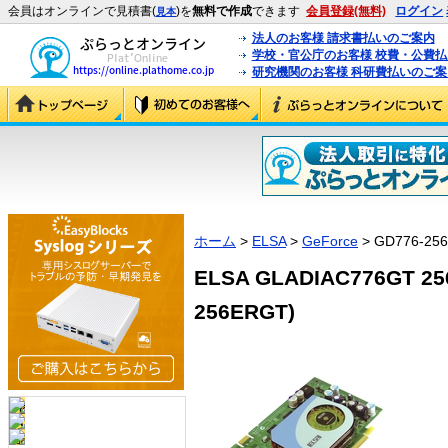
会員はオンラインで見積書(
)を
無料で作成
できます
会員登録(無料)
ログイン
見本
法人のお客様 請求書払いのご案内
学校・官公庁のお客様 校費・公費
研究機関のお客様 科研費払いのご案
ホーム
>
ELSA
>
GeForce
> GD776-25
ELSA GLADIAC776GT 25
256ERGT)