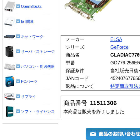
OpenBlocks
IoT関連
ネットワーク
メーカー
ELSA
シリーズ
GeForce
サーバ・ストレージ
商品名
GLADIAC776
型番
GD776-256E
パソコン・周辺機器
保証条件
当社販売日後
JANコード
45240767765
PCパーツ
返品について
特定商取引法
サプライ
商品番号
11511306
本商品は販売を終了しました
ソフト・ライセンス