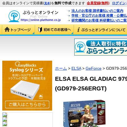
会員はオンラインで見積書(
)を
無料で作成
できます
会員登録(無料)
ログイン
見本
法人のお客様 請求書払いのご案内
学校・官公庁のお客様 校費・公費
研究機関のお客様 科研費払いのご案
ホーム
>
ELSA
>
GeForce
> GD979-25
ELSA ELSA GLADIAC 979
(GD979-256ERGT)