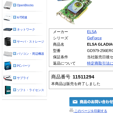
OpenBlocks
IoT関連
ネットワーク
メーカー
ELSA
シリーズ
GeForce
サーバ・ストレージ
商品名
ELSA GLADIAC
型番
GD979-256ER
パソコン・周辺機器
保証条件
当社販売日後セ
返品について
特定商取引法
PCパーツ
商品番号
11511294
サプライ
本商品は販売を終了しました
ソフト・ライセンス
このページを印刷する