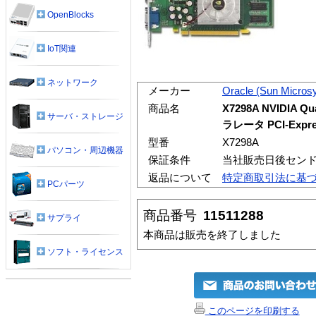
OpenBlocks
IoT関連
ネットワーク
メーカー
Oracle (Sun Micros
商品名
X7298A NVIDIA
サーバ・ストレージ
ラレータ PCI-Expre
型番
X7298A
パソコン・周辺機器
保証条件
当社販売日後セン
返品について
特定商取引法に基
PCパーツ
商品番号
11511288
サプライ
本商品は販売を終了しました
ソフト・ライセンス
このページを印刷する