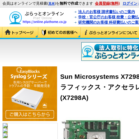
会員はオンラインで見積書(
)を
無料で作成
できます
会員登録(無料)
ログイン
見本
法人のお客様 請求書払いのご案内
学校・官公庁のお客様 校費・公費
研究機関のお客様 科研費払いのご案
Sun Microsystems X729
ラフィックス・アクセラレータ 
(X7298A)