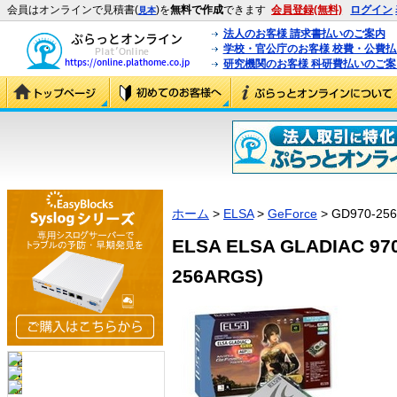
会員はオンラインで見積書(
)を
無料で作成
できます
会員登録(無料)
ログイン
見本
法人のお客様 請求書払いのご案内
学校・官公庁のお客様 校費・公費
研究機関のお客様 科研費払いのご案
ホーム
>
ELSA
>
GeForce
> GD970-25
ELSA ELSA GLADIAC 970
256ARGS)