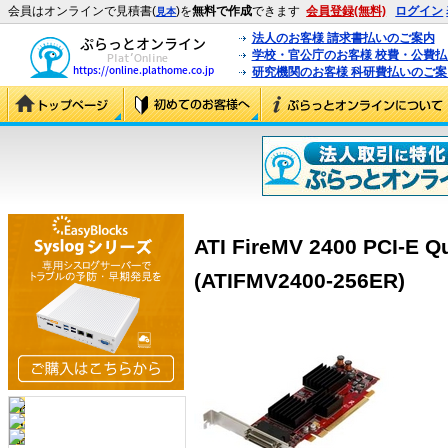
会員はオンラインで見積書(
)を
無料で作成
できます
会員登録(無料)
ログイン
見本
法人のお客様 請求書払いのご案内
学校・官公庁のお客様 校費・公費
研究機関のお客様 科研費払いのご案
ATI FireMV 2400 PCI-
(ATIFMV2400-256ER)