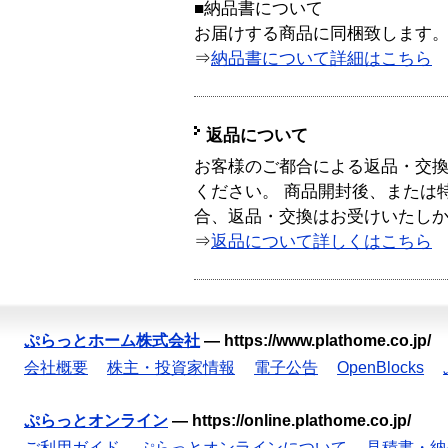
■納品書について
お届けする商品に同梱致します
⇒
納品書について詳細はこちら
返品について
お客様のご都合による返品・交
ください。 商品開封後、または
合、返品・交換はお受けいたし
⇒
返品について詳しくはこちら
ぷらっとホーム株式会社
—
https://www.plathome.co.jp/
会社概要
株主・投資家情報
電子公告
OpenBlocks
ぷらっとオンライン
—
https://online.plathome.co.jp/
ご利用ガイド
ぷらっとオンラインについて
見積書・納