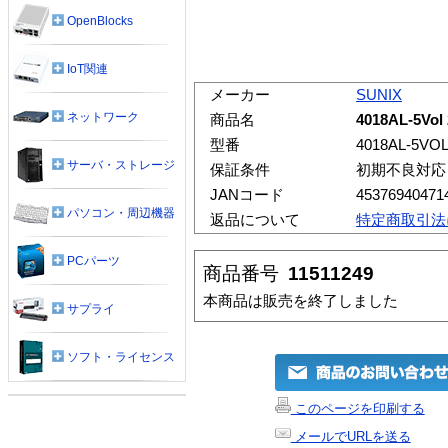
OpenBlocks
IoT関連
メーカー
SUNIX
ネットワーク
商品名
4018AL-5Vo
型番
4018AL-5VO
サーバ・ストレージ
保証条件
初期不良対応
JANコード
45376940471
パソコン・周辺機器
返品について
特定商取引法
PCパーツ
商品番号
11511249
本商品は販売を終了しました
サプライ
ソフト・ライセンス
このページを印刷する
メールでURLを送る