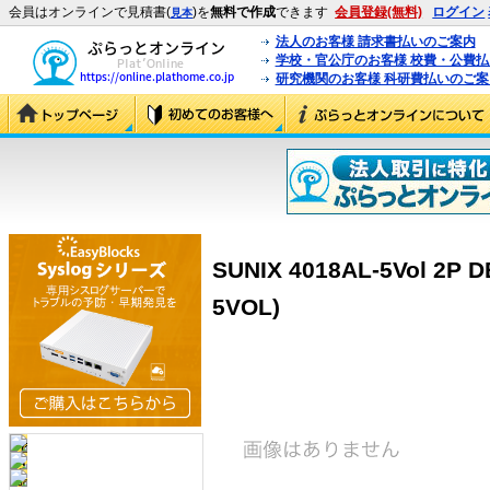
会員はオンラインで見積書(
)を
無料で作成
できます
会員登録(無料)
ログイン
見本
法人のお客様 請求書払いのご案内
学校・官公庁のお客様 校費・公費
研究機関のお客様 科研費払いのご案
SUNIX 4018AL-5Vol 2P 
5VOL)