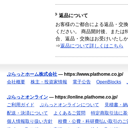
返品について
お客様のご都合による返品・交
ください。 商品開封後、または
合、返品・交換はお受けいたし
⇒
返品について詳しくはこちら
ぷらっとホーム株式会社
—
https://www.plathome.co.jp/
会社概要
株主・投資家情報
電子公告
OpenBlocks
ぷらっとオンライン
—
https://online.plathome.co.jp/
ご利用ガイド
ぷらっとオンラインについて
見積書・納
配送・決済について
よくあるご質問
特定商取引法に基
個人情報取り扱い方針
校費・公費・科研費払い取引のご