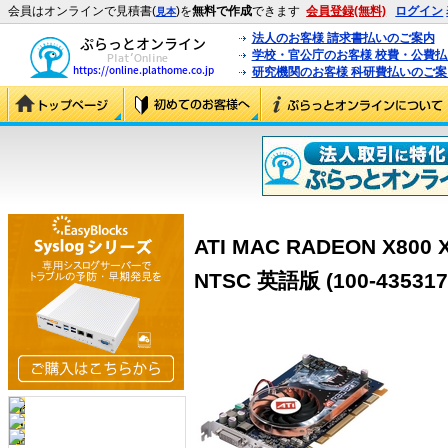
会員はオンラインで見積書(
)を
無料で作成
できます
会員登録(無料)
ログイン
見本
法人のお客様 請求書払いのご案内
学校・官公庁のお客様 校費・公費
研究機関のお客様 科研費払いのご案
ATI MAC RADEON X800 
NTSC 英語版 (100-435317