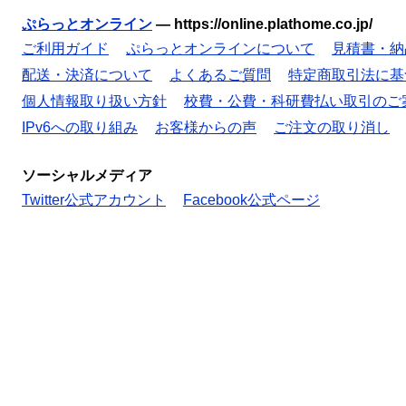
ぷらっとオンライン
—
https://online.plathome.co.jp/
ご利用ガイド
ぷらっとオンラインについて
見積書・納
配送・決済について
よくあるご質問
特定商取引法に基
個人情報取り扱い方針
校費・公費・科研費払い取引のご
IPv6への取り組み
お客様からの声
ご注文の取り消し
ソーシャルメディア
Twitter公式アカウント
Facebook公式ページ