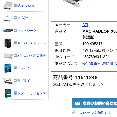
OpenBlocks
IoT関連
メーカー
ATI
ネットワーク
商品名
MAC RADEON X80
英語版
サーバ・ストレージ
型番
100-435317
保証条件
当社販売日後セン
パソコン・周辺機器
JANコード
4537694041324
返品について
特定商取引法に基
PCパーツ
商品番号
11511248
サプライ
本商品は販売を終了しました
ソフト・ライセンス
このページを印刷する