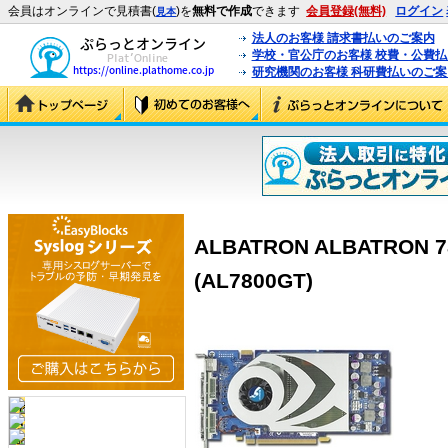
会員はオンラインで見積書(
)を
無料で作成
できます
会員登録(無料)
ログイン
見本
法人のお客様 請求書払いのご案内
学校・官公庁のお客様 校費・公費
研究機関のお客様 科研費払いのご案
ALBATRON ALBATRON 7
(AL7800GT)