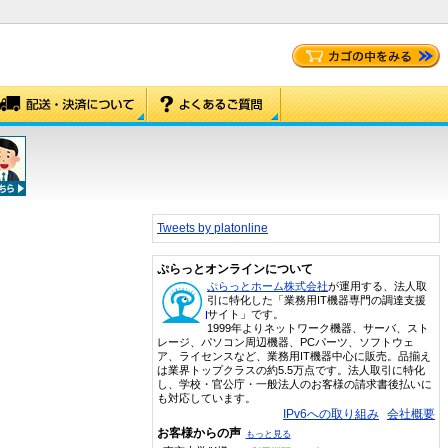
Tweets by platonline
ぷらっとオンラインについて
ぷらっとホーム株式会社
が運用する、法人取
引に特化した「業務用IT機器専門の調達支援
サイト」です。
1999年よりネットワーク機器、サーバ、スト
レージ、パソコン周辺機器、PCパーツ、ソフトウェ
ア、ライセンスなど、業務用IT機器中心に販売。品揃え
は業界トップクラスの約5.5万点です。法人取引に特化
し、学校・官公庁・一般法人のお客様の請求書後払いに
も対応しています。
IPv6への取り組み
会社概要
お客様からの声
もっと見る