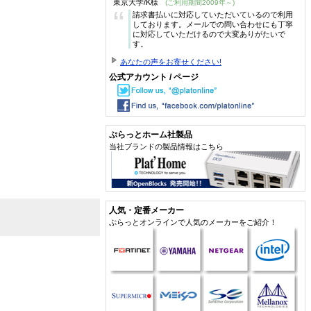
東京大学/K様
(ご利用期間2009年～)
“
請求書払いに対応していただいているので利用
しております。メールでの問い合わせにも丁寧
に対応していただけるので大変ありがたいで
す。
あなたの声をお寄せください!
公式アカウント / ページ
ぷらっとホーム社製品
当社ブランドの製品情報はこちら
人気・定番メーカー
ぷらっとオンラインで人気のメーカーをご紹介！