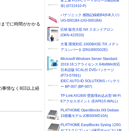
富士通 POS-Cサーマルロール紙(高保
存) (0722410-P)
パナソニック 感熱記録紙B4(6本入り)
UG-0001B4 (UG-0001B4)
着までに時間がかかる
応研 販売大臣 NX スタンドアロン
(OKN-423533)
大電 環境対応 1000BASE-T/X メディ
アコンバータ (DN1800SG2E)
Microsoft Windows Server Standard
2019 16コアライセンス 64bitWin対応
日本語版 5CAL付 DVDパッケージ
(P73-07691)
IDEC AUTO-ID SOLUTIONS バッテリ
ー BP-007 (BP-007)
の事情なく8日以上経
TP-Link AX1800 壁面埋め込み型 Wi-Fi
6アクセスポイント (EAP615-WALL)
PLAT'HOME OpenBlocks IX9 Debian
10搭載モデル (OBSIX9/D10A)
PLAT'HOME EasyBlocks Syslog 120G
サブスクリプション(保守サービス) 1年