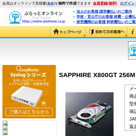
会員はオンラインで見積書(
)を
無料で作成
できます
会員登録(無料)
ログイン
見本
法人のお客様 請求書払いのご案内
学校・官公庁のお客様 校費・公費
研究機関のお客様 科研費払いのご案
SAPPHIRE X800GT 256M 
メ
商
型
保
J
返