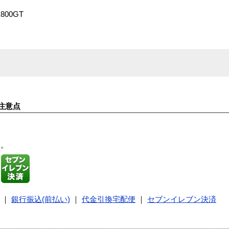
800GT
注意点
す。
｜
銀行振込(前払い)
｜
代金引換宅配便
｜
セブンイレブン決済