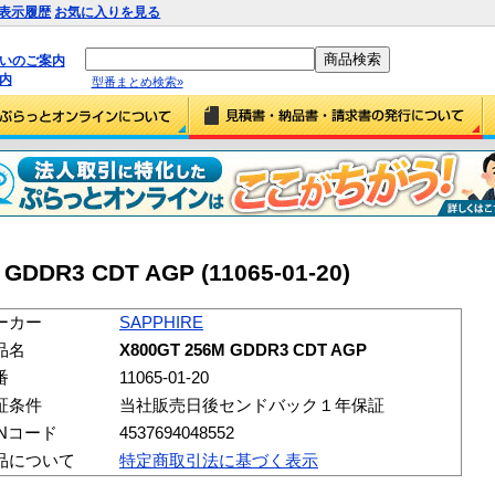
表示履歴
お気に入りを見る
払いのご案内
内
型番まとめ検索»
GDDR3 CDT AGP (11065-01-20)
ーカー
SAPPHIRE
品名
X800GT 256M GDDR3 CDT AGP
番
11065-01-20
証条件
当社販売日後センドバック１年保証
ANコード
4537694048552
品について
特定商取引法に基づく表示