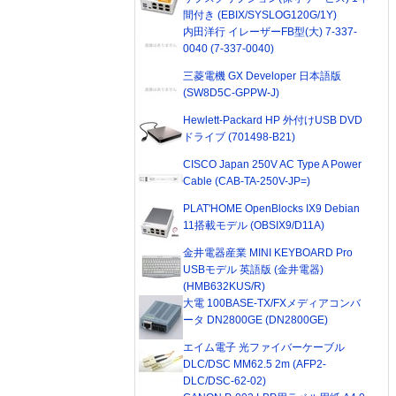
間付き (EBIX/SYSLOG120G/1Y)
内田洋行 イレーザーFB型(大) 7-337-
0040 (7-337-0040)
三菱電機 GX Developer 日本語版
(SW8D5C-GPPW-J)
Hewlett-Packard HP 外付けUSB DVD
ドライブ (701498-B21)
CISCO Japan 250V AC Type A Power
Cable (CAB-TA-250V-JP=)
PLAT'HOME OpenBlocks IX9 Debian
11搭載モデル (OBSIX9/D11A)
金井電器産業 MINI KEYBOARD Pro
USBモデル 英語版 (金井電器)
(HMB632KUS/R)
大電 100BASE-TX/FXメディアコンバ
ータ DN2800GE (DN2800GE)
エイム電子 光ファイバーケーブル
DLC/DSC MM62.5 2m (AFP2-
DLC/DSC-62-02)