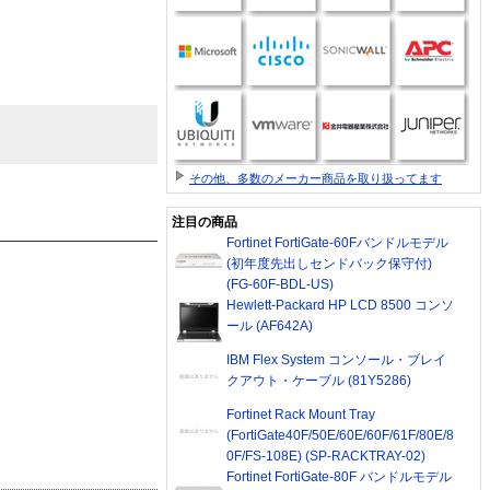
その他、多数のメーカー商品を取り扱ってます
注目の商品
Fortinet FortiGate-60Fバンドルモデル
(初年度先出しセンドバック保守付)
(FG-60F-BDL-US)
Hewlett-Packard HP LCD 8500 コンソ
ール (AF642A)
IBM Flex System コンソール・ブレイ
クアウト・ケーブル (81Y5286)
Fortinet Rack Mount Tray
(FortiGate40F/50E/60E/60F/61F/80E/8
0F/FS-108E) (SP-RACKTRAY-02)
Fortinet FortiGate-80F バンドルモデル