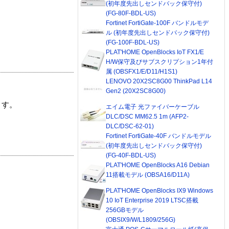
(初年度先出しセンドバック保守付)
(FG-80F-BDL-US)
Fortinet FortiGate-100F バンドルモデ
ル (初年度先出しセンドバック保守付)
(FG-100F-BDL-US)
PLAT'HOME OpenBlocks IoT FX1/E
H/W保守及びサブスクリプション1年付
属 (OBSFX1/E/D11/H1S1)
LENOVO 20X2SC8G00 ThinkPad L14
Gen2 (20X2SC8G00)
ます。
エイム電子 光ファイバーケーブル
DLC/DSC MM62.5 1m (AFP2-
DLC/DSC-62-01)
Fortinet FortiGate-40F バンドルモデル
(初年度先出しセンドバック保守付)
(FG-40F-BDL-US)
PLAT'HOME OpenBlocks A16 Debian
11搭載モデル (OBSA16/D11A)
PLAT'HOME OpenBlocks IX9 Windows
10 IoT Enterprise 2019 LTSC搭載
256GBモデル
(OBSIX9/W/L1809/256G)