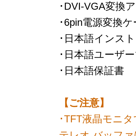
･DVI-VGA変換
･6pin電源変換
･日本語インス
･日本語ユーザ
･日本語保証書
【ご注意】
･TFT液晶モニタ
テレオ バッフ