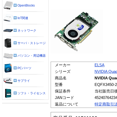
OpenBlocks
IoT関連
ネットワーク
サーバ・ストレージ
パソコン・周辺機器
メーカー
ELSA
PCパーツ
シリーズ
NVIDIA Qua
商品名
NVIDIA Qua
サプライ
型番
EQFX3450-
保証条件
当社販売日
ソフト・ライセンス
JANコード
4524076423
返品について
特定商取引