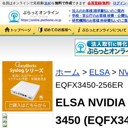
会員はオンラインで見積書(
)を
無料で作成
できます
会員登録(無料)
ログイン
見本
法人のお客様 請求書払いのご案内
学校・官公庁のお客様 校費・公費
研究機関のお客様 科研費払いのご案
ホーム
>
ELSA
>
NV
EQFX3450-256ER
ELSA NVIDIA
3450 (EQFX3