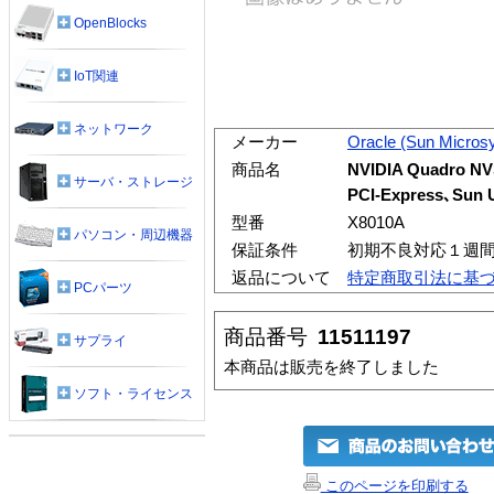
OpenBlocks
IoT関連
ネットワーク
メーカー
Oracle (Sun Micros
商品名
NVIDIA Quadr
サーバ・ストレージ
PCI-Express､Sun 
型番
X8010A
パソコン・周辺機器
保証条件
初期不良対応１週
返品について
特定商取引法に基
PCパーツ
商品番号
11511197
サプライ
本商品は販売を終了しました
ソフト・ライセンス
このページを印刷する