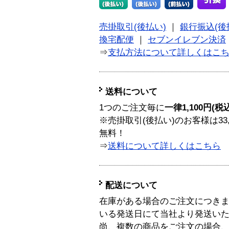
売掛取引(後払い)
｜
銀行振込(後
換宅配便
｜
セブンイレブン決済
⇒
支払方法について詳しくはこ
送料について
1つのご注文毎に
一律1,100円(税
※売掛取引(後払い)のお客様は33
無料！
⇒
送料について詳しくはこちら
配送について
在庫がある場合のご注文につき
いる発送日にて当社より発送い
尚、複数の商品をご注文の場合