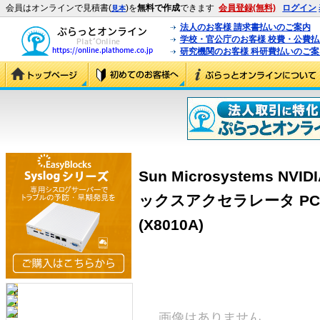
会員はオンラインで見積書(
)を
無料で作成
できます
会員登録(無料)
ログイン
見本
法人のお客様 請求書払いのご案内
学校・官公庁のお客様 校費・公費
研究機関のお客様 科研費払いのご案
Sun Microsystems NVI
ックスアクセラレータ PCI-Exp
(X8010A)