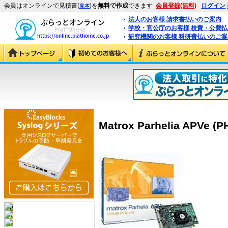
会員はオンラインで見積書(
)を
無料で作成
できます
会員登録(無料)
ログイン
見本
法人のお客様 請求書払いのご案内
学校・官公庁のお客様 校費・公費
研究機関のお客様 科研費払いのご案
Matrox Parhelia APVe (