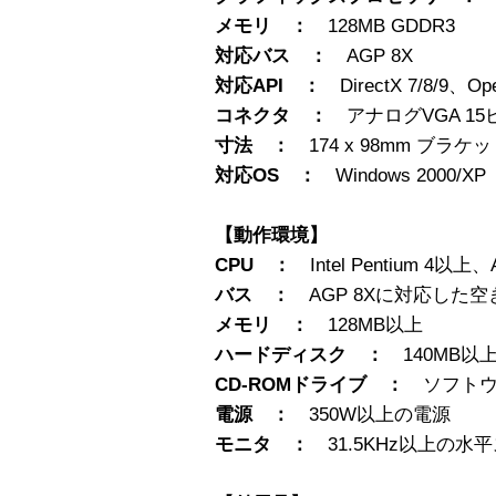
メモリ ：
128MB GDDR3
対応バス ：
AGP 8X
対応API ：
DirectX 7/8/9、Op
コネクタ ：
アナログVGA 15ピン
寸法 ：
174 x 98mm ブラ
対応OS ：
Windows 2000/XP
【動作環境】
CPU ：
Intel Pentium 4以
バス ：
AGP 8Xに対応した
メモリ ：
128MB以上
ハードディスク ：
140MB以
CD-ROMドライブ ：
ソフト
電源 ：
350W以上の電源
モニタ ：
31.5KHz以上の