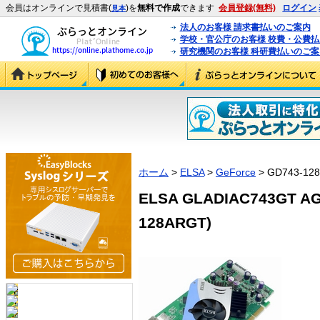
会員はオンラインで見積書(
)を
無料で作成
できます
会員登録(無料)
ログイン
見本
法人のお客様 請求書払いのご案内
学校・官公庁のお客様 校費・公費
研究機関のお客様 科研費払いのご案
ホーム
>
ELSA
>
GeForce
> GD743-12
ELSA GLADIAC743GT AG
128ARGT)