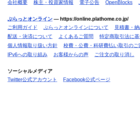
会社概要
株主・投資家情報
電子公告
OpenBlocks
ぷらっとオンライン
—
https://online.plathome.co.jp/
ご利用ガイド
ぷらっとオンラインについて
見積書・納
配送・決済について
よくあるご質問
特定商取引法に基
個人情報取り扱い方針
校費・公費・科研費払い取引のご
IPv6への取り組み
お客様からの声
ご注文の取り消し
ソーシャルメディア
Twitter公式アカウント
Facebook公式ページ