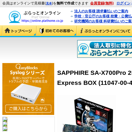
会員はオンラインで見積書(
)を
無料で作成
できます
会員登録(無料)
ログイン
見本
法人のお客様 請求書払いのご案内
学校・官公庁のお客様 校費・公費
研究機関のお客様 科研費払いのご案
SAPPHIRE SA-X700Pro 
Express BOX (11047-00-4