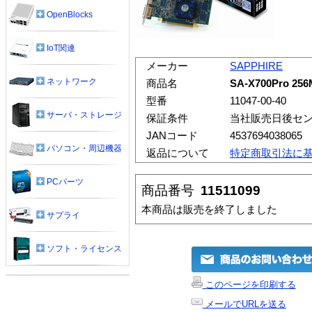
OpenBlocks
IoT関連
メーカー
SAPPHIRE
ネットワーク
商品名
SA-X700Pro 25
型番
11047-00-40
サーバ・ストレージ
保証条件
当社販売日後セ
JANコード
4537694038065
パソコン・周辺機器
返品について
特定商取引法に
PCパーツ
商品番号
11511099
本商品は販売を終了しました
サプライ
ソフト・ライセンス
このページを印刷する
メールでURLを送る