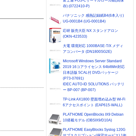
富士通 POS-Cサーマルロール紙(高保
存) (0722410-P)
パナソニック 感熱記録紙B4(6本入り)
UG-0001B4 (UG-0001B4)
応研 販売大臣 NX スタンドアロン
(OKN-423533)
大電 環境対応 1000BASE-T/X メディ
アコンバータ (DN1800SG2E)
Microsoft Windows Server Standard
2019 16コアライセンス 64bitWin対応
日本語版 5CAL付 DVDパッケージ
(P73-07691)
IDEC AUTO-ID SOLUTIONS バッテリ
ー BP-007 (BP-007)
TP-Link AX1800 壁面埋め込み型 Wi-Fi
6アクセスポイント (EAP615-WALL)
PLAT'HOME OpenBlocks IX9 Debian
10搭載モデル (OBSIX9/D10A)
PLAT'HOME EasyBlocks Syslog 120G
サブスクリプション(保守サービス) 1年