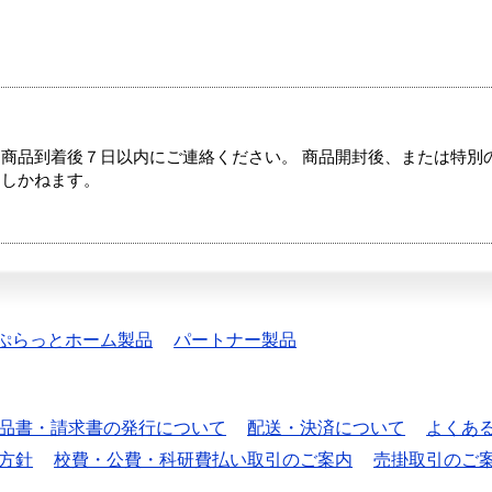
商品到着後７日以内にご連絡ください。 商品開封後、または特別
たしかねます。
ぷらっとホーム製品
パートナー製品
品書・請求書の発行について
配送・決済について
よくあ
方針
校費・公費・科研費払い取引のご案内
売掛取引のご