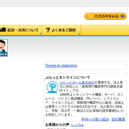
Tweets by platonline
ぷらっとオンラインについて
ぷらっとホーム株式会社
が運用する、法人取
引に特化した「業務用IT機器専門の調達支援
サイト」です。
1999年よりネットワーク機器、サーバ、スト
レージ、パソコン周辺機器、PCパーツ、ソフトウェ
ア、ライセンスなど、業務用IT機器中心に販売。品揃え
は業界トップクラスの約5.5万点です。法人取引に特化
し、学校・官公庁・一般法人のお客様の請求書後払いに
も対応しています。
IPv6への取り組み
会社概要
お客様からの声
もっと見る