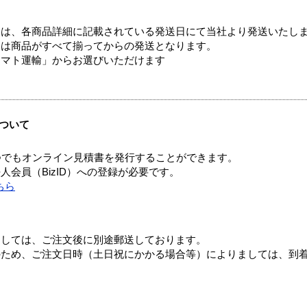
ては、各商品詳細に記載されている発送日にて当社より発送いたし
送は商品がすべて揃ってからの発送となります。
ヤマト運輸」からお選びいただけます
ついて
つでもオンライン見積書を発行することができます。
会員（BizID）への登録が必要です。
ちら
ましては、ご注文後に別途郵送しております。
のため、ご注文日時（土日祝にかかる場合等）によりましては、到