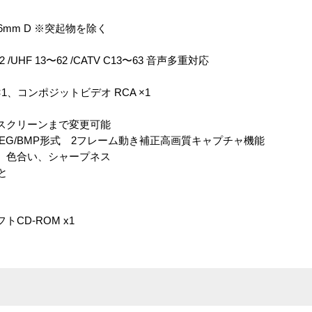
×16mm D ※突起物を除く
UHF 13〜62 /CATV C13〜63 音声多重対応
×1、コンポジットビデオ RCA ×1
ルスクリーンまで変更可能
 JPEG/BMP形式 2フレーム動き補正高画質キャプチャ機能
度、色合い、シャープネス
と
CD-ROM x1