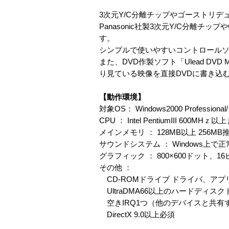
3次元Y/C分離チップやゴーストリ
Panasonic社製3次元Y/C分離
す。
シンプルで使いやすいコントロールソ
また、DVD作製ソフト「Ulead DVD
り見ている映像を直接DVDに書き込
【動作環境】
対象OS： Windows2000 Professional/
CPU ： Intel PentiumIII 600MH
メインメモリ ： 128MB以上 256MB
サウンドシステム ： Windows
グラフィック ： 800×600ドット、
その他 ：
CD-ROMドライブ ドライバ、ア
UltraDMA66以上のハードディス
空きIRQ1つ（他のデバイスと共有
DirectX 9.0以上必須