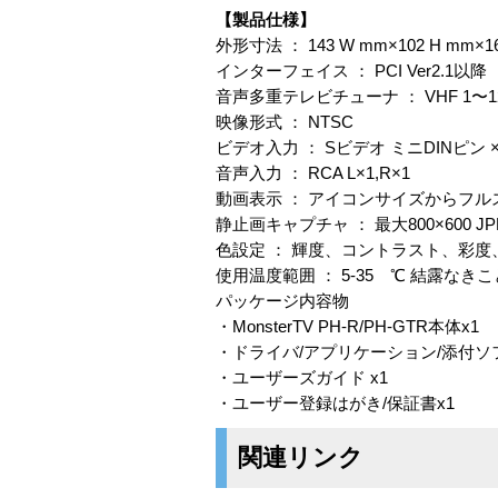
【製品仕様】
外形寸法 ： 143 W mm×102 H mm
インターフェイス ： PCI Ver2.1以降
音声多重テレビチューナ ： VHF 1〜12 /
映像形式 ： NTSC
ビデオ入力 ： Sビデオ ミニDINピン 
音声入力 ： RCA L×1,R×1
動画表示 ： アイコンサイズからフ
静止画キャプチャ ： 最大800×600
色設定 ： 輝度、コントラスト、彩
使用温度範囲 ： 5-35 ℃ 結露なきこ
パッケージ内容物
・MonsterTV PH-R/PH-GTR本体x1
・ドライバ/アプリケーション/添付ソフト
・ユーザーズガイド x1
・ユーザー登録はがき/保証書x1
関連リンク