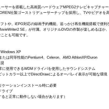
デューサーを搭載した高画質ハードウェアMPEG2テレビキャプチャ
チップやOREN社製ゴーストリデューサーチップを採用し、TVやビデオ
フトや、iEPG対応の録画予約機能、追っかけ再生機能搭載で便利
 MovieWriter2 SE」が付属。オリジナルDVDの作製が楽しめる
むことも可能です。
 Windows XP
ｚ以上または同等性能のPentium4、Celeron、AMD AthlonXP/Duron
推奨
上で正常に使用できるWDMドライバを使用したサウンドシステム
16ビットカラー以上でDirectDrawによるオーバレイ表示が可能な環境
プリケーションインストール時に必要
クドライブ
すると正常に動作しない場合があります）