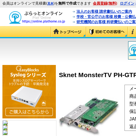
会員はオンラインで見積書(
)を
無料で作成
できます
会員登録(無料)
ログイン
見本
法人のお客様 請求書払いのご案内
学校・官公庁のお客様 校費・公費
研究機関のお客様 科研費払いのご案
Sknet MonsterTV PH-GT
メ
商
型
保
J
返