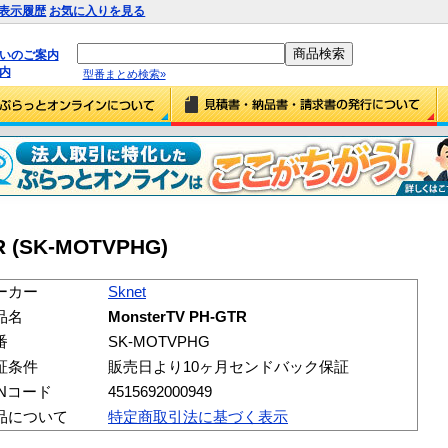
表示履歴
お気に入りを見る
払いのご案内
内
型番まとめ検索»
R (SK-MOTVPHG)
ーカー
Sknet
品名
MonsterTV PH-GTR
番
SK-MOTVPHG
証条件
販売日より10ヶ月センドバック保証
ANコード
4515692000949
品について
特定商取引法に基づく表示