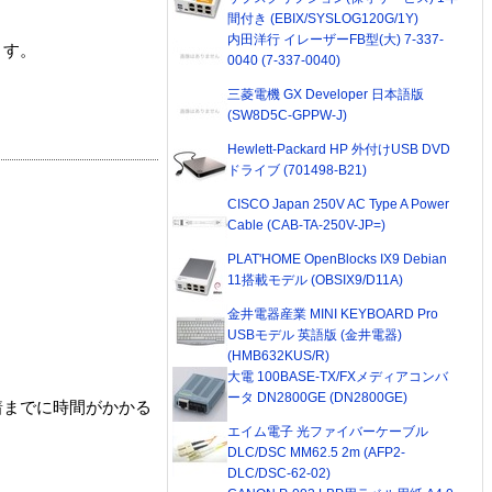
間付き (EBIX/SYSLOG120G/1Y)
内田洋行 イレーザーFB型(大) 7-337-
ます。
0040 (7-337-0040)
三菱電機 GX Developer 日本語版
(SW8D5C-GPPW-J)
Hewlett-Packard HP 外付けUSB DVD
ドライブ (701498-B21)
CISCO Japan 250V AC Type A Power
Cable (CAB-TA-250V-JP=)
PLAT'HOME OpenBlocks IX9 Debian
11搭載モデル (OBSIX9/D11A)
金井電器産業 MINI KEYBOARD Pro
USBモデル 英語版 (金井電器)
(HMB632KUS/R)
大電 100BASE-TX/FXメディアコンバ
ータ DN2800GE (DN2800GE)
着までに時間がかかる
エイム電子 光ファイバーケーブル
DLC/DSC MM62.5 2m (AFP2-
DLC/DSC-62-02)