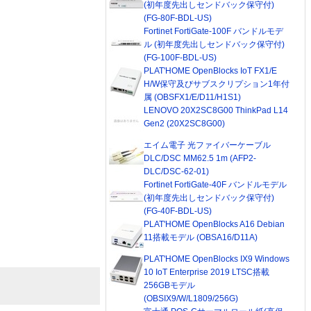
(初年度先出しセンドバック保守付)
(FG-80F-BDL-US)
Fortinet FortiGate-100F バンドルモデ
ル (初年度先出しセンドバック保守付)
(FG-100F-BDL-US)
PLAT'HOME OpenBlocks IoT FX1/E
H/W保守及びサブスクリプション1年付
属 (OBSFX1/E/D11/H1S1)
LENOVO 20X2SC8G00 ThinkPad L14
Gen2 (20X2SC8G00)
エイム電子 光ファイバーケーブル
DLC/DSC MM62.5 1m (AFP2-
DLC/DSC-62-01)
Fortinet FortiGate-40F バンドルモデル
(初年度先出しセンドバック保守付)
(FG-40F-BDL-US)
PLAT'HOME OpenBlocks A16 Debian
11搭載モデル (OBSA16/D11A)
PLAT'HOME OpenBlocks IX9 Windows
10 IoT Enterprise 2019 LTSC搭載
256GBモデル
(OBSIX9/W/L1809/256G)