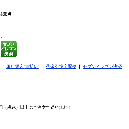
注意点
す。
｜
銀行振込(前払い)
｜
代金引換宅配便
｜
セブンイレブン決済
00円（税込）以上のご注文で送料無料！