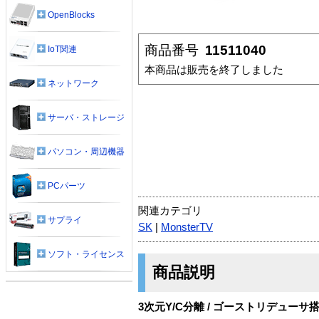
OpenBlocks
商品番号
11511040
IoT関連
本商品は販売を終了しました
ネットワーク
サーバ・ストレージ
パソコン・周辺機器
PCパーツ
関連カテゴリ
サプライ
SK
|
MonsterTV
ソフト・ライセンス
商品説明
3次元Y/C分離 / ゴーストリデューサ