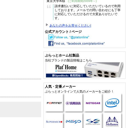
東京大学/K様
(ご利用期間2009年～)
“
請求書払いに対応していただいているので利用
しております。メールでの問い合わせにも丁寧
に対応していただけるので大変ありがたいで
す。
あなたの声をお寄せください!
公式アカウント / ページ
ぷらっとホーム社製品
当社ブランドの製品情報はこちら
人気・定番メーカー
ぷらっとオンラインで人気のメーカーをご紹介！