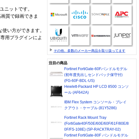
ーユニットです。
を高画質で録画できま
な使い方ができます。
ほか、専用プラグインによ
その他、多数のメーカー商品を取り扱ってます
注目の商品
Fortinet FortiGate-60Fバンドルモデル
(初年度先出しセンドバック保守付)
(FG-60F-BDL-US)
Hewlett-Packard HP LCD 8500 コンソ
ール (AF642A)
IBM Flex System コンソール・ブレイ
クアウト・ケーブル (81Y5286)
Fortinet Rack Mount Tray
(FortiGate40F/50E/60E/60F/61F/80E/8
0F/FS-108E) (SP-RACKTRAY-02)
Fortinet FortiGate-80F バンドルモデル