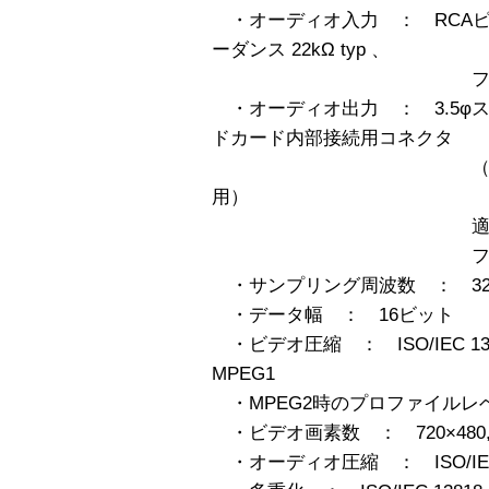
・オーディオ入力 ： RCAピ
ーダンス 22kΩ typ 、
フルスケール入力レ
・オーディオ出力 ： 3.5φス
ドカード内部接続用コネクタ
（付属のオーデ
用）
適合負荷インピーダ
フルスケール出力レ
・サンプリング周波数 ： 32kHz, 
・データ幅 ： 16ビット
・ビデオ圧縮 ： ISO/IEC 13818-
MPEG1
・MPEG2時のプロファイルレベ
・ビデオ画素数 ： 720×480, 640×
・オーディオ圧縮 ： ISO/IEC 111