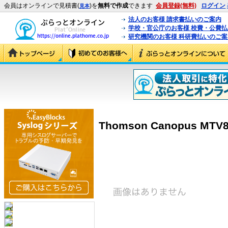
会員はオンラインで見積書(
)を
無料で作成
できます
会員登録(無料)
ログイン
見本
法人のお客様 請求書払いのご案内
学校・官公庁のお客様 校費・公費
研究機関のお客様 科研費払いのご案
Thomson Canopus MTV80