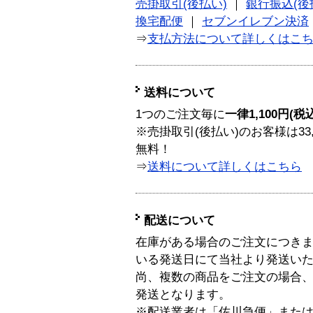
売掛取引(後払い)
｜
銀行振込(後
換宅配便
｜
セブンイレブン決済
⇒
支払方法について詳しくはこ
送料について
1つのご注文毎に
一律1,100円(税
※売掛取引(後払い)のお客様は33
無料！
⇒
送料について詳しくはこちら
配送について
在庫がある場合のご注文につき
いる発送日にて当社より発送い
尚、複数の商品をご注文の場合
発送となります。
※配送業者は「佐川急便」また