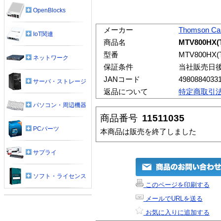
OpenBlocks
メーカー
Thomson Ca
IoT関連
商品名
MTV800HX(
型番
MTV800HX(
ネットワーク
保証条件
当社販売日
JANコード
4980884033
サーバ・ストレージ
返品について
特定商取引
パソコン・周辺機器
商品番号
11511035
PCパーツ
本商品は販売を終了しました
サプライ
ソフト・ライセンス
このページを印刷する
メールでURLを送る
お気に入りに追加する