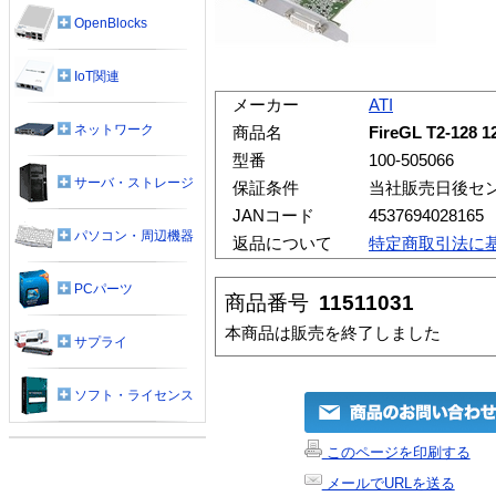
OpenBlocks
IoT関連
メーカー
ATI
ネットワーク
商品名
FireGL T2-1
型番
100-505066
サーバ・ストレージ
保証条件
当社販売日後セ
JANコード
4537694028165
パソコン・周辺機器
返品について
特定商取引法に
PCパーツ
商品番号
11511031
本商品は販売を終了しました
サプライ
ソフト・ライセンス
このページを印刷する
メールでURLを送る