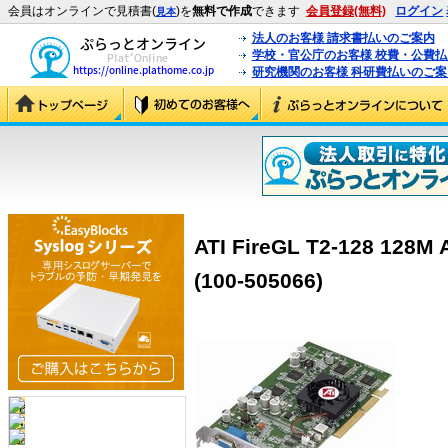
会員はオンラインで見積書(
)を
無料で作成
できます
会員登録(無料)
ログイン
見本
法人のお客様 請求書払いのご案内
学校・官公庁のお客様 校費・公費
研究機関のお客様 科研費払いのご案
ATI FireGL T2-128 
(100-505066)