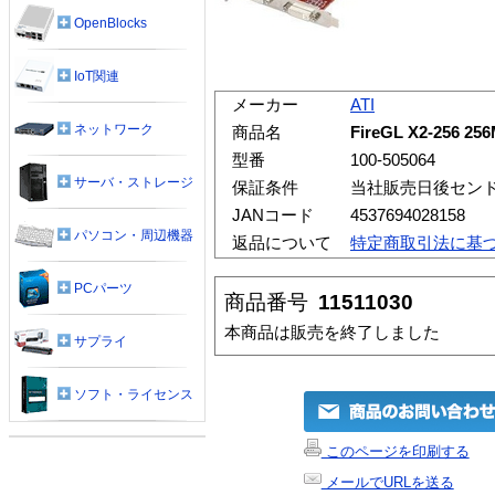
OpenBlocks
IoT関連
メーカー
ATI
ネットワーク
商品名
FireGL X2-256
型番
100-505064
サーバ・ストレージ
保証条件
当社販売日後セン
JANコード
4537694028158
パソコン・周辺機器
返品について
特定商取引法に基
PCパーツ
商品番号
11511030
本商品は販売を終了しました
サプライ
ソフト・ライセンス
このページを印刷する
メールでURLを送る