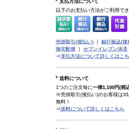
支払方法について
以下のお支払い方法がご利用で
売掛取引(後払い)
｜
銀行振込(後
換宅配便
｜
セブンイレブン決済
⇒
支払方法について詳しくはこ
送料について
1つのご注文毎に
一律1,100円(税
※売掛取引(後払い)のお客様は33
無料！
⇒
送料について詳しくはこちら