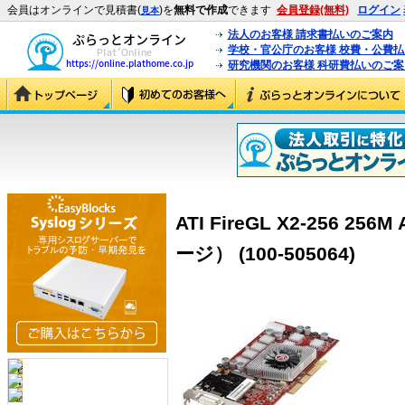
会員はオンラインで見積書(
)を
無料で作成
できます
会員登録(無料)
ログイン
見本
法人のお客様 請求書払いのご案内
学校・官公庁のお客様 校費・公費
研究機関のお客様 科研費払いのご案
ATI FireGL X2-256 2
ージ） (100-505064)