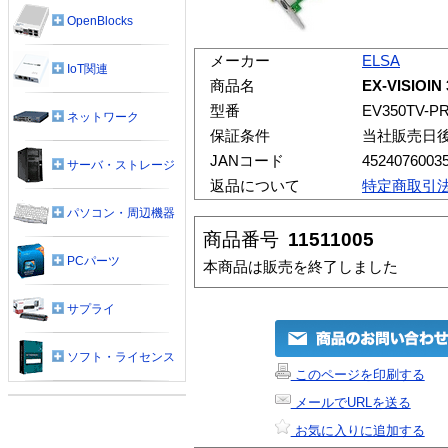
OpenBlocks
メーカー
ELSA
IoT関連
商品名
EX-VISIOIN
型番
EV350TV-P
ネットワーク
保証条件
当社販売日
JANコード
4524076003
サーバ・ストレージ
返品について
特定商取引
パソコン・周辺機器
商品番号
11511005
PCパーツ
本商品は販売を終了しました
サプライ
ソフト・ライセンス
このページを印刷する
メールでURLを送る
お気に入りに追加する