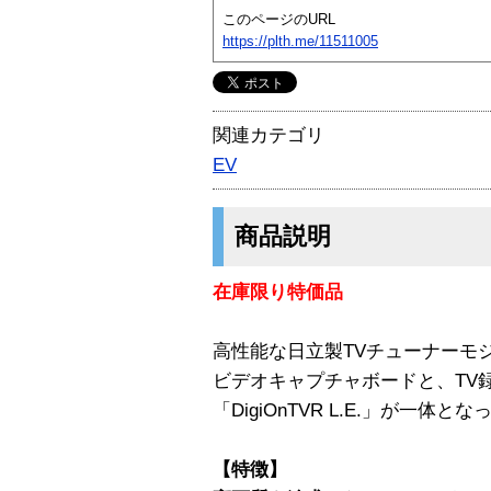
このページのURL
https://plth.me/11511005
関連カテゴリ
EV
商品説明
在庫限り特価品
高性能な日立製TVチューナーモ
ビデオキャプチャボードと、TV
「DigiOnTVR L.E.」が一体
【特徴】