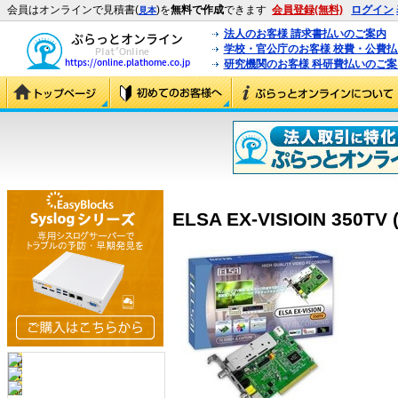
会員はオンラインで見積書(
)を
無料で作成
できます
会員登録(無料)
ログイン
見本
法人のお客様 請求書払いのご案内
学校・官公庁のお客様 校費・公費
研究機関のお客様 科研費払いのご案
ELSA EX-VISIOIN 350TV 