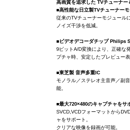
高画質を追求した TVチューナ
■高性能な日立製TVチューナー
従来のTVチューナーモジュール
ノイズ干渉を低減。
■ビデオデコーダチップ Philips S
9ビットA/D変換により、正確な
プチャ時、安定したプレビュー
■東芝製 音声多重IC
モノラル／ステレオ主音声／副
能。
■最大720×480のキャプチャをサ
SVCD,VCDフォーマットからDVD
ャをサポート。
クリアな映像を録画が可能。