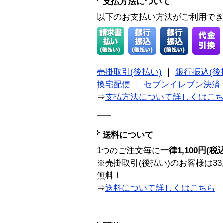
支払方法について
以下のお支払い方法がご利用で
売掛取引(後払い)
｜
銀行振込(後
換宅配便
｜
セブンイレブン決済
⇒
支払方法について詳しくはこ
送料について
1つのご注文毎に
一律1,100円(税
※売掛取引(後払い)のお客様は33
無料！
⇒
送料について詳しくはこちら