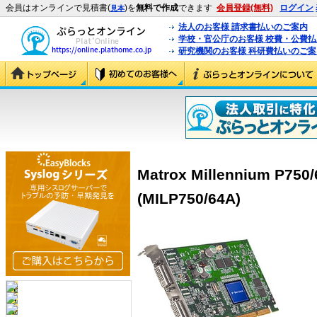
会員はオンラインで見積書(
)を
無料で作成
できます
会員登録(無料)
ログイン
見本
法人のお客様 請求書払いのご案内
学校・官公庁のお客様 校費・公費
研究機関のお客様 科研費払いのご案
Matrox Millennium P75
(MILP750/64A)