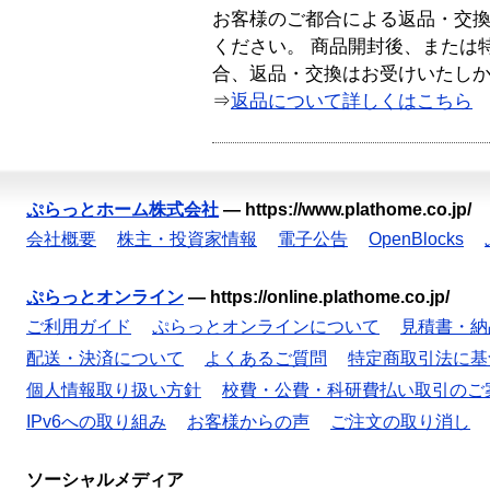
お客様のご都合による返品・交
ください。 商品開封後、または
合、返品・交換はお受けいたし
⇒
返品について詳しくはこちら
ぷらっとホーム株式会社
—
https://www.plathome.co.jp/
会社概要
株主・投資家情報
電子公告
OpenBlocks
ぷらっとオンライン
—
https://online.plathome.co.jp/
ご利用ガイド
ぷらっとオンラインについて
見積書・納
配送・決済について
よくあるご質問
特定商取引法に基
個人情報取り扱い方針
校費・公費・科研費払い取引のご
IPv6への取り組み
お客様からの声
ご注文の取り消し
ソーシャルメディア