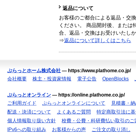
返品について
お客様のご都合による返品・交
ください。 商品開封後、または
合、返品・交換はお受けいたし
⇒
返品について詳しくはこちら
ぷらっとホーム株式会社
—
https://www.plathome.co.jp/
会社概要
株主・投資家情報
電子公告
OpenBlocks
ぷらっとオンライン
—
https://online.plathome.co.jp/
ご利用ガイド
ぷらっとオンラインについて
見積書・納
配送・決済について
よくあるご質問
特定商取引法に基
個人情報取り扱い方針
校費・公費・科研費払い取引のご
IPv6への取り組み
お客様からの声
ご注文の取り消し