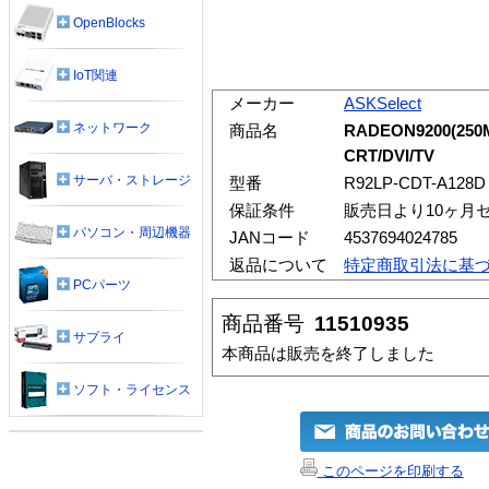
OpenBlocks
IoT関連
メーカー
ASKSelect
ネットワーク
商品名
RADEON9200(250M
CRT/DVI/TV
サーバ・ストレージ
型番
R92LP-CDT-A128D
保証条件
販売日より10ヶ月
パソコン・周辺機器
JANコード
4537694024785
返品について
特定商取引法に基
PCパーツ
商品番号
11510935
サプライ
本商品は販売を終了しました
ソフト・ライセンス
このページを印刷する