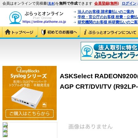
会員はオンラインで見積書(
)を
無料で作成
できます
会員登録(無料)
ログイン
見本
法人のお客様 請求書払いのご案内
学校・官公庁のお客様 校費・公費
研究機関のお客様 科研費払いのご案
ASKSelect RADEON9200(
AGP CRT/DVI/TV (R92LP