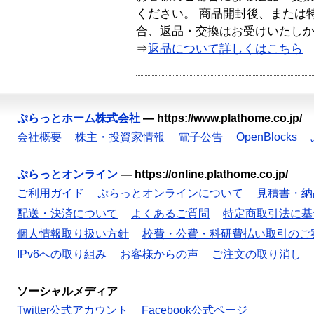
ください。 商品開封後、または
合、返品・交換はお受けいたし
⇒
返品について詳しくはこちら
ぷらっとホーム株式会社
—
https://www.plathome.co.jp/
会社概要
株主・投資家情報
電子公告
OpenBlocks
ぷらっとオンライン
—
https://online.plathome.co.jp/
ご利用ガイド
ぷらっとオンラインについて
見積書・納
配送・決済について
よくあるご質問
特定商取引法に基
個人情報取り扱い方針
校費・公費・科研費払い取引のご
IPv6への取り組み
お客様からの声
ご注文の取り消し
ソーシャルメディア
Twitter公式アカウント
Facebook公式ページ