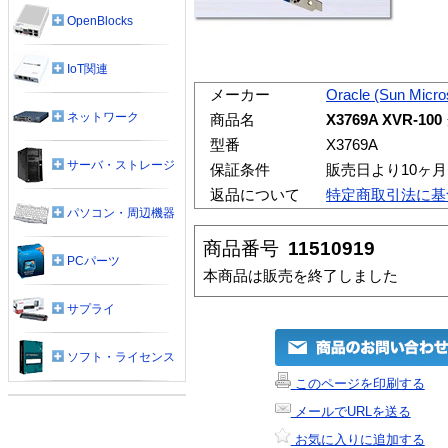
OpenBlocks
IoT関連
メーカー
Oracle (Sun Micr
ネットワーク
商品名
X3769A XVR
型番
X3769A
サーバ・ストレージ
保証条件
販売日より10ヶ
返品について
特定商取引法に基
パソコン・周辺機器
商品番号
11510919
PCパーツ
本商品は販売を終了しました
サプライ
ソフト・ライセンス
このページを印刷する
メールでURLを送る
お気に入りに追加する