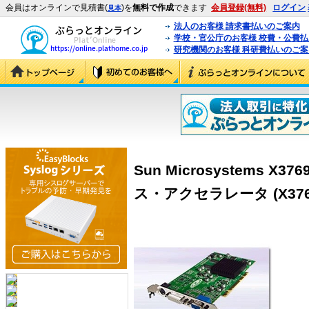
会員はオンラインで見積書(
)を
無料で作成
できます
会員登録(無料)
ログイン
見本
法人のお客様 請求書払いのご案内
学校・官公庁のお客様 校費・公費
研究機関のお客様 科研費払いのご案
Sun Microsystems X3
ス・アクセラレータ (X376