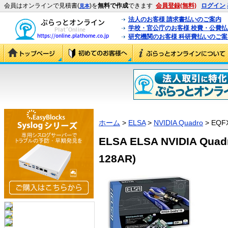
会員はオンラインで見積書(
)を
無料で作成
できます
会員登録(無料)
ログイン
見本
法人のお客様 請求書払いのご案内
学校・官公庁のお客様 校費・公費
研究機関のお客様 科研費払いのご案
ホーム
>
ELSA
>
NVIDIA Quadro
> EQF
ELSA ELSA NVIDIA Quad
128AR)