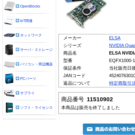
OpenBlocks
IoT関連
ネットワーク
メーカー
ELSA
シリーズ
NVIDIA Qua
サーバ・ストレージ
商品名
ELSA NVIDI
型番
EQFX1000-
パソコン・周辺機器
保証条件
当社販売日
JANコード
4524076301
PCパーツ
返品について
特定商取引
サプライ
商品番号
11510902
本商品は販売を終了しました
ソフト・ライセンス