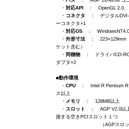
・
バス
： AGP 2x/4x/8x 
・
対応API
： OpenGL 2.0、Di
・
コネクタ
： デジタルDVI-I
ーコネクタ×1
・
対応OS
： WindowsNT4.
・
外形寸法
： 223×129m
ケット含む）
・
同梱物
： ドライバCD-RO
ダプタ×2
■動作環境
・
CPU
： Intel R Pentium 
ス以上
・
メモリ
： 128MB以上
・
スロット
： AGP V2.0
接する空きPCIスロット１つ
（AGPスロットの上部