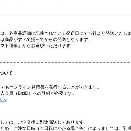
ては、各商品詳細に記載されている発送日にて当社より発送いたし
送は商品がすべて揃ってからの発送となります。
ヤマト運輸」からお選びいただけます
ついて
つでもオンライン見積書を発行することができます。
会員（BizID）への登録が必要です。
ちら
ましては、ご注文後に別途郵送しております。
のため、ご注文日時（土日祝にかかる場合等）によりましては、到