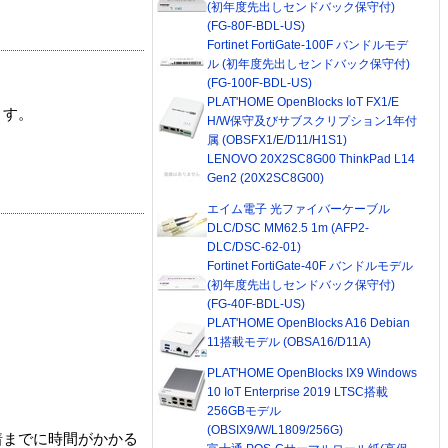
(初年度先出しセンドバック保守付)
(FG-80F-BDL-US)
Fortinet FortiGate-100F バンドルモデ
ル (初年度先出しセンドバック保守付)
(FG-100F-BDL-US)
PLAT'HOME OpenBlocks IoT FX1/E
ます。
H/W保守及びサブスクリプション1年付
属 (OBSFX1/E/D11/H1S1)
LENOVO 20X2SC8G00 ThinkPad L14
Gen2 (20X2SC8G00)
エイム電子 光ファイバーケーブル
DLC/DSC MM62.5 1m (AFP2-
DLC/DSC-62-01)
Fortinet FortiGate-40F バンドルモデル
(初年度先出しセンドバック保守付)
(FG-40F-BDL-US)
PLAT'HOME OpenBlocks A16 Debian
11搭載モデル (OBSA16/D11A)
PLAT'HOME OpenBlocks IX9 Windows
10 IoT Enterprise 2019 LTSC搭載
256GBモデル
(OBSIX9/W/L1809/256G)
着までに時間がかかる