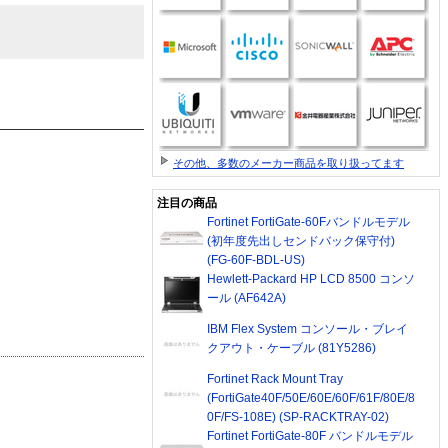
その他、多数のメーカー商品を取り扱ってます
注目の商品
Fortinet FortiGate-60Fバンドルモデル
(初年度先出しセンドバック保守付)
(FG-60F-BDL-US)
Hewlett-Packard HP LCD 8500 コンソ
ール (AF642A)
IBM Flex System コンソール・ブレイ
クアウト・ケーブル (81Y5286)
Fortinet Rack Mount Tray
(FortiGate40F/50E/60E/60F/61F/80E/8
0F/FS-108E) (SP-RACKTRAY-02)
Fortinet FortiGate-80F バンドルモデル