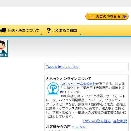
Tweets by platonline
ぷらっとオンラインについて
ぷらっとホーム株式会社
が運用する、法人取
引に特化した「業務用IT機器専門の調達支援
サイト」です。
1999年よりネットワーク機器、サーバ、スト
レージ、パソコン周辺機器、PCパーツ、ソフトウェ
ア、ライセンスなど、業務用IT機器中心に販売。品揃え
は業界トップクラスの約5.5万点です。法人取引に特化
し、学校・官公庁・一般法人のお客様の請求書後払いに
も対応しています。
IPv6への取り組み
会社概要
お客様からの声
もっと見る