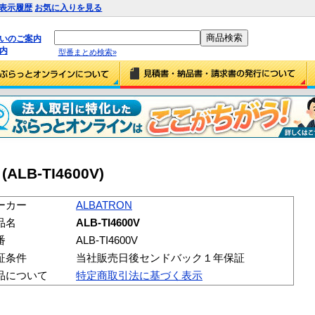
表示履歴
お気に入りを見る
払いのご案内
内
型番まとめ検索»
(ALB-TI4600V)
ーカー
ALBATRON
品名
ALB-TI4600V
番
ALB-TI4600V
証条件
当社販売日後センドバック１年保証
品について
特定商取引法に基づく表示