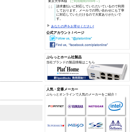
東京大学/K様
(ご利用期間2009年～)
“
請求書払いに対応していただいているので利用
しております。メールでの問い合わせにも丁寧
に対応していただけるので大変ありがたいで
す。
あなたの声をお寄せください!
公式アカウント / ページ
ぷらっとホーム社製品
当社ブランドの製品情報はこちら
人気・定番メーカー
ぷらっとオンラインで人気のメーカーをご紹介！