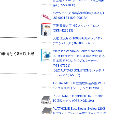
富士通 POS-Cサーマルロール紙(高保
存) (0722410-P)
パナソニック 感熱記録紙B4(6本入り)
UG-0001B4 (UG-0001B4)
応研 販売大臣 NX スタンドアロン
(OKN-423533)
大電 環境対応 1000BASE-T/X メディ
アコンバータ (DN1800SG2E)
Microsoft Windows Server Standard
の事情なく8日以上経
2019 16コアライセンス 64bitWin対応
日本語版 5CAL付 DVDパッケージ
(P73-07691)
IDEC AUTO-ID SOLUTIONS バッテリ
ー BP-007 (BP-007)
TP-Link AX1800 壁面埋め込み型 Wi-Fi
6アクセスポイント (EAP615-WALL)
PLAT'HOME OpenBlocks IX9 Debian
10搭載モデル (OBSIX9/D10A)
PLAT'HOME EasyBlocks Syslog 120G
サブスクリプション(保守サービス) 1年