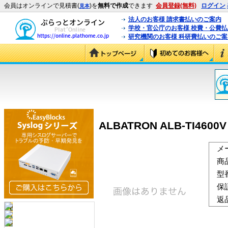
会員はオンラインで見積書(
)を
無料で作成
できます
会員登録(無料)
ログイン
見本
法人のお客様 請求書払いのご案内
学校・官公庁のお客様 校費・公費
研究機関のお客様 科研費払いのご案
ALBATRON ALB-TI4600V 
メ
商
型
保
返