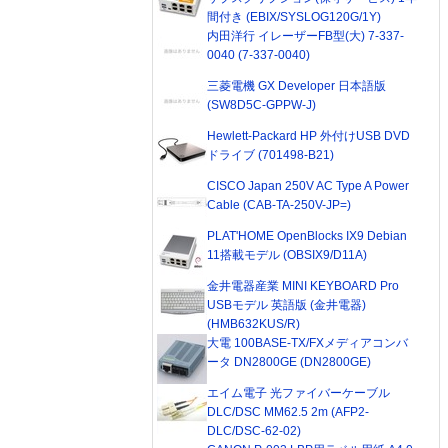
間付き (EBIX/SYSLOG120G/1Y)
内田洋行 イレーザーFB型(大) 7-337-
0040 (7-337-0040)
三菱電機 GX Developer 日本語版
(SW8D5C-GPPW-J)
Hewlett-Packard HP 外付けUSB DVD
ドライブ (701498-B21)
CISCO Japan 250V AC Type A Power
Cable (CAB-TA-250V-JP=)
PLAT'HOME OpenBlocks IX9 Debian
11搭載モデル (OBSIX9/D11A)
金井電器産業 MINI KEYBOARD Pro
USBモデル 英語版 (金井電器)
(HMB632KUS/R)
大電 100BASE-TX/FXメディアコンバ
ータ DN2800GE (DN2800GE)
エイム電子 光ファイバーケーブル
DLC/DSC MM62.5 2m (AFP2-
DLC/DSC-62-02)