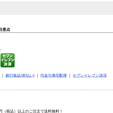
注意点
す。
｜
銀行振込(前払い)
｜
代金引換宅配便
｜
セブンイレブン決済
00円（税込）以上のご注文で送料無料！