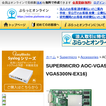
会員はオンラインで見積書(
)を
無料で作成
できます
会員登録(無料)
ログイン
見本
法人のお客様 請求書払いのご案内
学校・官公庁のお客様 校費・公費
研究機関のお客様 科研費払いのご案
ホーム
>
Supermicro
>
Accessories
> A
SUPERMICRO AOC-VGA5
VGA5300N-EX16)