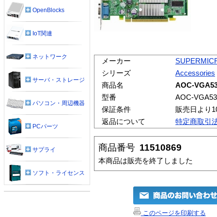
OpenBlocks
IoT関連
ネットワーク
メーカー
SUPERMIC
シリーズ
Accessories
サーバ・ストレージ
商品名
AOC-VGA53
型番
AOC-VGA53
パソコン・周辺機器
保証条件
販売日より1
返品について
特定商取引
PCパーツ
商品番号
11510869
サプライ
本商品は販売を終了しました
ソフト・ライセンス
このページを印刷する