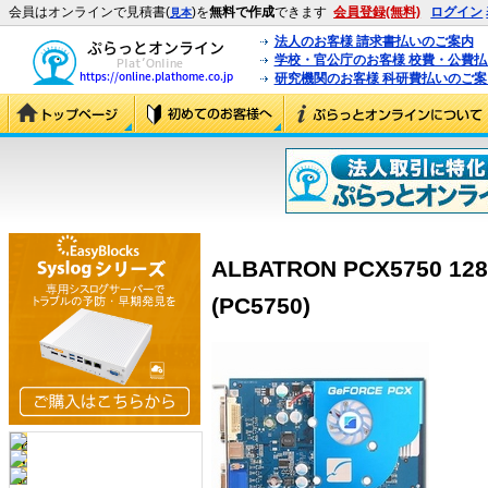
会員はオンラインで見積書(
)を
無料で作成
できます
会員登録(無料)
ログイン
見本
法人のお客様 請求書払いのご案内
学校・官公庁のお客様 校費・公費
研究機関のお客様 科研費払いのご案
ALBATRON PCX5750 128
(PC5750)