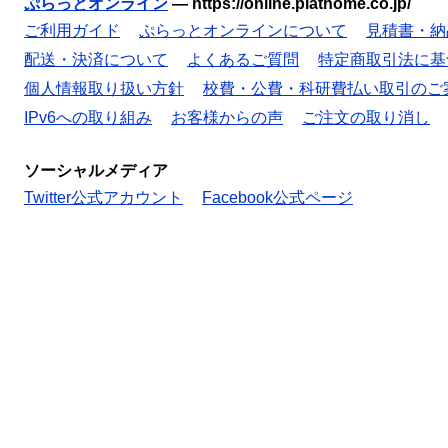
ぷらっとオンライン
—
https://online.plathome.co.jp/
ご利用ガイド
ぷらっとオンラインについて
見積書・納
配送・決済について
よくあるご質問
特定商取引法に基
個人情報取り扱い方針
校費・公費・科研費払い取引のご
IPv6への取り組み
お客様からの声
ご注文の取り消し
ソーシャルメディア
Twitter公式アカウント
Facebook公式ページ