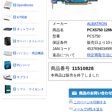
OpenBlocks
IoT関連
メーカー
ALBATRON
ネットワーク
商品名
PCX5750 128
型番
PC5750
サーバ・ストレージ
保証条件
販売日より10
JANコード
453769403499
パソコン・周辺機器
返品について
特定商取引法
PCパーツ
商品番号
11510828
本商品は販売を終了しました
サプライ
ソフト・ライセンス
このページを印刷する
メールでURLを送る