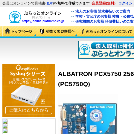
会員はオンラインで見積書(
)を
無料で作成
できます
会員登録(無料)
ログイン
見本
法人のお客様 請求書払いのご案内
学校・官公庁のお客様 校費・公費
研究機関のお客様 科研費払いのご案
ALBATRON PCX5750 256
(PC5750Q)