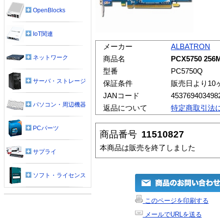
OpenBlocks
IoT関連
メーカー
ALBATRON
ネットワーク
商品名
PCX5750 256
型番
PC5750Q
サーバ・ストレージ
保証条件
販売日より10
JANコード
453769403498
パソコン・周辺機器
返品について
特定商取引法
PCパーツ
商品番号
11510827
本商品は販売を終了しました
サプライ
ソフト・ライセンス
このページを印刷する
メールでURLを送る