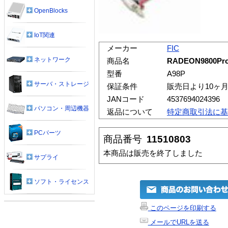
OpenBlocks
IoT関連
メーカー
FIC
ネットワーク
商品名
RADEON9800Pro
型番
A98P
サーバ・ストレージ
保証条件
販売日より10ヶ
JANコード
4537694024396
パソコン・周辺機器
返品について
特定商取引法に基
PCパーツ
商品番号
11510803
本商品は販売を終了しました
サプライ
ソフト・ライセンス
このページを印刷する
メールでURLを送る