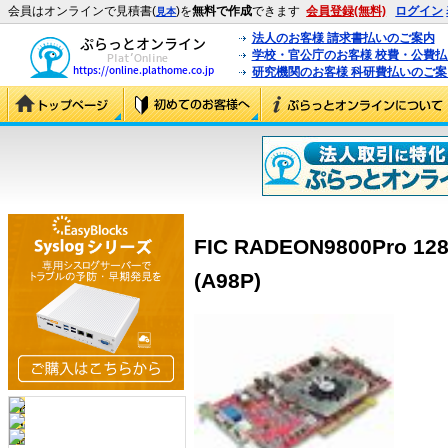
会員はオンラインで見積書(
)を
無料で作成
できます
会員登録(無料)
ログイン
見本
法人のお客様 請求書払いのご案内
学校・官公庁のお客様 校費・公費
研究機関のお客様 科研費払いのご案
FIC RADEON9800Pro 12
(A98P)