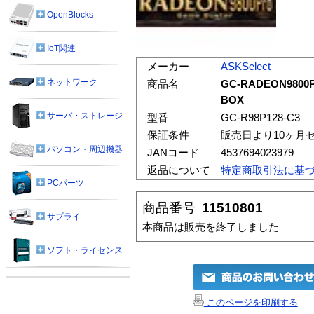
OpenBlocks
IoT関連
メーカー
ASKSelect
ネットワーク
商品名
GC-RADEON9800Pr
BOX
サーバ・ストレージ
型番
GC-R98P128-C3
保証条件
販売日より10ヶ月
パソコン・周辺機器
JANコード
4537694023979
返品について
特定商取引法に基
PCパーツ
商品番号
11510801
サプライ
本商品は販売を終了しました
ソフト・ライセンス
このページを印刷する