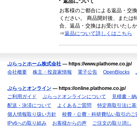
返品について
お客様のご都合による返品・交
ください。 商品開封後、または
合、返品・交換はお受けいたし
⇒
返品について詳しくはこちら
ぷらっとホーム株式会社
—
https://www.plathome.co.jp/
会社概要
株主・投資家情報
電子公告
OpenBlocks
ぷらっとオンライン
—
https://online.plathome.co.jp/
ご利用ガイド
ぷらっとオンラインについて
見積書・納
配送・決済について
よくあるご質問
特定商取引法に基
個人情報取り扱い方針
校費・公費・科研費払い取引のご
IPv6への取り組み
お客様からの声
ご注文の取り消し