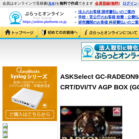
会員はオンラインで見積書(
)を
無料で作成
できます
会員登録(無料)
ログイン
見本
法人のお客様 請求書払いのご案内
学校・官公庁のお客様 校費・公費
研究機関のお客様 科研費払いのご案
ASKSelect GC-RADEON9
CRT/DVI/TV AGP BOX (G