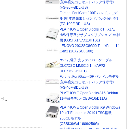
(初年度先出しセンドバック保守付)
(FG-80F-BDL-US)
Fortinet FortiGate-100F バンドルモデ
ル (初年度先出しセンドバック保守付)
(FG-100F-BDL-US)
PLAT'HOME OpenBlocks IoT FX1/E
H/W保守及びサブスクリプション1年付
属 (OBSFX1/E/D11/H1S1)
LENOVO 20X2SC8G00 ThinkPad L14
Gen2 (20X2SC8G00)
エイム電子 光ファイバーケーブル
DLC/DSC MM62.5 1m (AFP2-
DLC/DSC-62-01)
Fortinet FortiGate-40F バンドルモデル
(初年度先出しセンドバック保守付)
(FG-40F-BDL-US)
PLAT'HOME OpenBlocks A16 Debian
11搭載モデル (OBSA16/D11A)
ます。
PLAT'HOME OpenBlocks IX9 Windows
10 IoT Enterprise 2019 LTSC搭載
256GBモデル
(OBSIX9/W/L1809/256G)