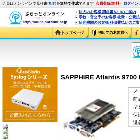
会員はオンラインで見積書(
)を
無料で作成
できます
会員登録(無料)
ログイン
見本
法人のお客様 請求書払いのご案内
学校・官公庁のお客様 校費・公費
研究機関のお客様 科研費払いのご案
SAPPHIRE Atlantis 970
メ
商
型
保
返