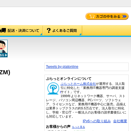
Tweets by platonline
ZM)
ぷらっとオンラインについて
ぷらっとホーム株式会社
が運用する、法人取
引に特化した「業務用IT機器専門の調達支援
サイト」です。
1999年よりネットワーク機器、サーバ、スト
レージ、パソコン周辺機器、PCパーツ、ソフトウェ
ア、ライセンスなど、業務用IT機器中心に販売。品揃え
は業界トップクラスの約5.5万点です。法人取引に特化
し、学校・官公庁・一般法人のお客様の請求書後払いに
も対応しています。
IPv6への取り組み
会社概要
お客様からの声
もっと見る