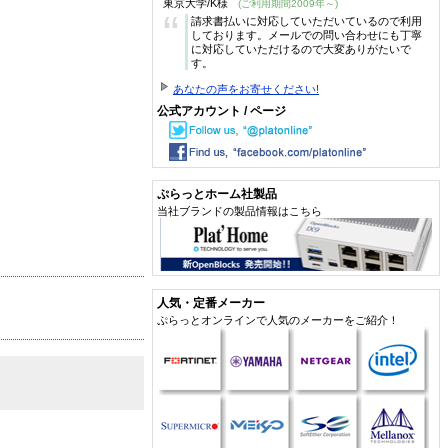
東京大学/K様
(ご利用期間2009年～)
“
請求書払いに対応していただいているので利用
しております。メールでの問い合わせにも丁寧
に対応していただけるので大変ありがたいで
す。
あなたの声をお寄せください!
公式アカウント / ページ
ぷらっとホーム社製品
当社ブランドの製品情報はこちら
人気・定番メーカー
ぷらっとオンラインで人気のメーカーをご紹介！