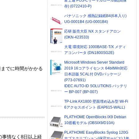
富士通 POS-Cサーマルロール紙(高保
存) (0722410-P)
パナソニック 感熱記録紙B4(6本入り)
UG-0001B4 (UG-0001B4)
応研 販売大臣 NX スタンドアロン
(OKN-423533)
大電 環境対応 1000BASE-T/X メディ
アコンバータ (DN1800SG2E)
Microsoft Windows Server Standard
2019 16コアライセンス 64bitWin対応
着までに時間がかかる
日本語版 5CAL付 DVDパッケージ
(P73-07691)
IDEC AUTO-ID SOLUTIONS バッテリ
ー BP-007 (BP-007)
TP-Link AX1800 壁面埋め込み型 Wi-Fi
6アクセスポイント (EAP615-WALL)
PLAT'HOME OpenBlocks IX9 Debian
10搭載モデル (OBSIX9/D10A)
PLAT'HOME EasyBlocks Syslog 120G
の事情なく8日以上経
サブスクリプション(保守サービス) 1年