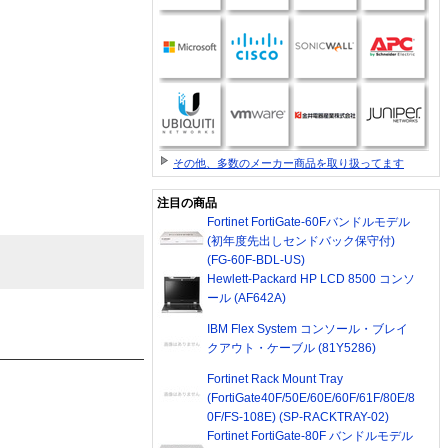
その他、多数のメーカー商品を取り扱ってます
注目の商品
Fortinet FortiGate-60Fバンドルモデル
(初年度先出しセンドバック保守付)
(FG-60F-BDL-US)
Hewlett-Packard HP LCD 8500 コンソ
ール (AF642A)
IBM Flex System コンソール・ブレイ
クアウト・ケーブル (81Y5286)
Fortinet Rack Mount Tray
(FortiGate40F/50E/60E/60F/61F/80E/8
0F/FS-108E) (SP-RACKTRAY-02)
Fortinet FortiGate-80F バンドルモデル