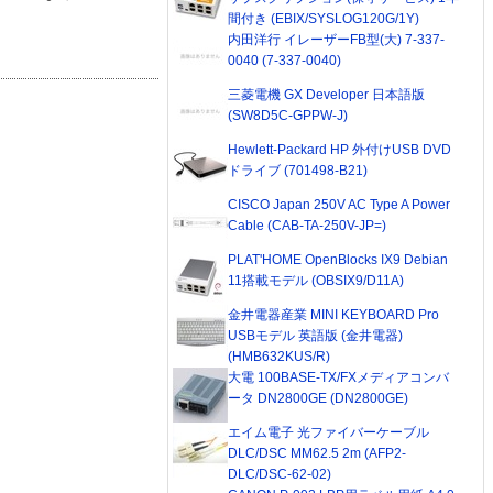
間付き (EBIX/SYSLOG120G/1Y)
内田洋行 イレーザーFB型(大) 7-337-
0040 (7-337-0040)
三菱電機 GX Developer 日本語版
(SW8D5C-GPPW-J)
Hewlett-Packard HP 外付けUSB DVD
ドライブ (701498-B21)
CISCO Japan 250V AC Type A Power
Cable (CAB-TA-250V-JP=)
PLAT'HOME OpenBlocks IX9 Debian
11搭載モデル (OBSIX9/D11A)
金井電器産業 MINI KEYBOARD Pro
USBモデル 英語版 (金井電器)
(HMB632KUS/R)
大電 100BASE-TX/FXメディアコンバ
ータ DN2800GE (DN2800GE)
エイム電子 光ファイバーケーブル
DLC/DSC MM62.5 2m (AFP2-
DLC/DSC-62-02)