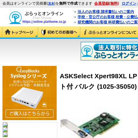
会員はオンラインで見積書(
)を
無料で作成
できます
会員登録(無料)
ログイン
見本
法人のお客様 請求書払いのご案内
学校・官公庁のお客様 校費・公費
研究機関のお客様 科研費払いのご案
ASKSelect Xpert98XL 
ト付 バルク (1025-35050)