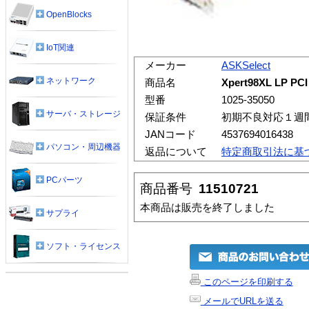
OpenBlocks
IoT関連
メーカー
ASKSelect
ネットワーク
商品名
Xpert98XL LP
型番
1025-35050
サーバ・ストレージ
保証条件
初期不良対応１週
JANコード
4537694016438
パソコン・周辺機器
返品について
特定商取引法に基
PCパーツ
商品番号
11510721
本商品は販売を終了しました
サプライ
ソフト・ライセンス
このページを印刷する
メールでURLを送る