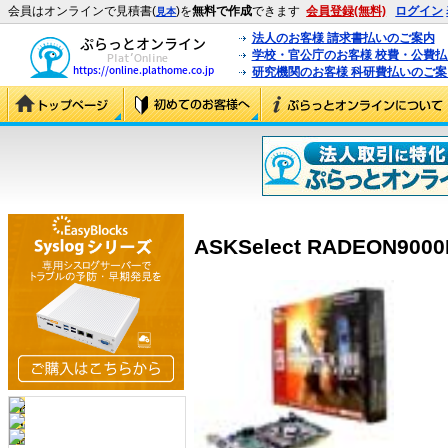
会員はオンラインで見積書(
)を
無料で作成
できます
会員登録(無料)
ログイン
見本
法人のお客様 請求書払いのご案内
学校・官公庁のお客様 校費・公費
研究機関のお客様 科研費払いのご案
ASKSelect RADEON9000