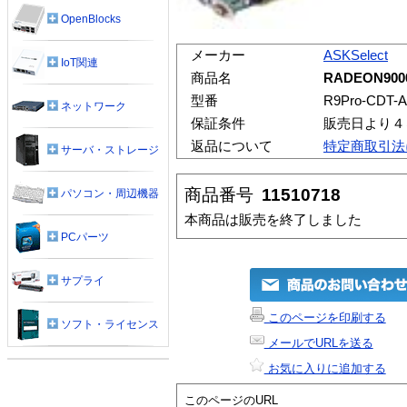
OpenBlocks
メーカー
ASKSelect
IoT関連
商品名
RADEON900
型番
R9Pro-CDT-
ネットワーク
保証条件
販売日より４
返品について
特定商取引法
サーバ・ストレージ
商品番号
11510718
パソコン・周辺機器
本商品は販売を終了しました
PCパーツ
サプライ
このページを印刷する
ソフト・ライセンス
メールでURLを送る
お気に入りに追加する
このページのURL