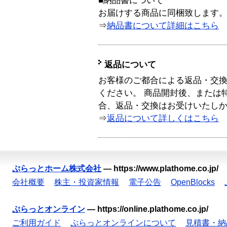
■納品書について
お届けする商品に同梱致します
⇒
納品書について詳細はこちら
返品について
お客様のご都合による返品・交
ください。 商品開封後、または
合、返品・交換はお受けいたし
⇒
返品について詳しくはこちら
ぷらっとホーム株式会社
—
https://www.plathome.co.jp/
会社概要
株主・投資家情報
電子公告
OpenBlocks
ぷらっとオンライン
—
https://online.plathome.co.jp/
ご利用ガイド
ぷらっとオンラインについて
見積書・納