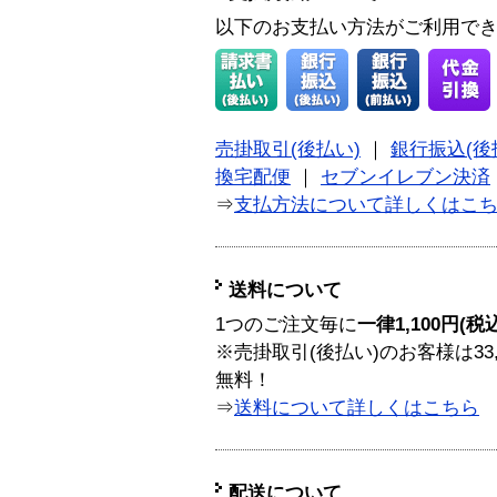
以下のお支払い方法がご利用で
売掛取引(後払い)
｜
銀行振込(後
換宅配便
｜
セブンイレブン決済
⇒
支払方法について詳しくはこ
送料について
1つのご注文毎に
一律1,100円(税
※売掛取引(後払い)のお客様は33
無料！
⇒
送料について詳しくはこちら
配送について