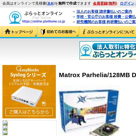
会員はオンラインで見積書(
)を
無料で作成
できます
会員登録(無料)
ログイン
見本
法人のお客様 請求書払いのご案内
学校・官公庁のお客様 校費・公費
研究機関のお客様 科研費払いのご案
Matrox Parhelia/128MB 