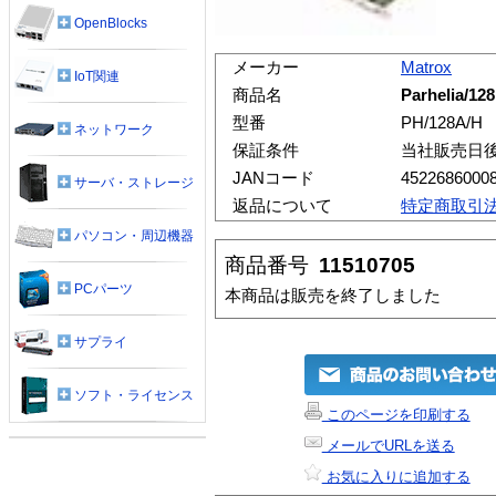
OpenBlocks
メーカー
Matrox
IoT関連
商品名
Parhelia/1
型番
PH/128A/H
ネットワーク
保証条件
当社販売日
JANコード
4522686000
サーバ・ストレージ
返品について
特定商取引
パソコン・周辺機器
商品番号
11510705
PCパーツ
本商品は販売を終了しました
サプライ
ソフト・ライセンス
このページを印刷する
メールでURLを送る
お気に入りに追加する