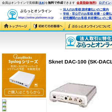
会員はオンラインで見積書(
)を
無料で作成
できます
会員登録(無料)
ログイン
見本
法人のお客様 請求書払いのご案内
学校・官公庁のお客様 校費・公費
研究機関のお客様 科研費払いのご案
Sknet DAC-100 (SK-DAC