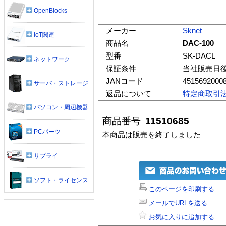
OpenBlocks
メーカー
Sknet
IoT関連
商品名
DAC-100
型番
SK-DACL
ネットワーク
保証条件
当社販売日
JANコード
4515692000
サーバ・ストレージ
返品について
特定商取引
パソコン・周辺機器
商品番号
11510685
PCパーツ
本商品は販売を終了しました
サプライ
ソフト・ライセンス
このページを印刷する
メールでURLを送る
お気に入りに追加する