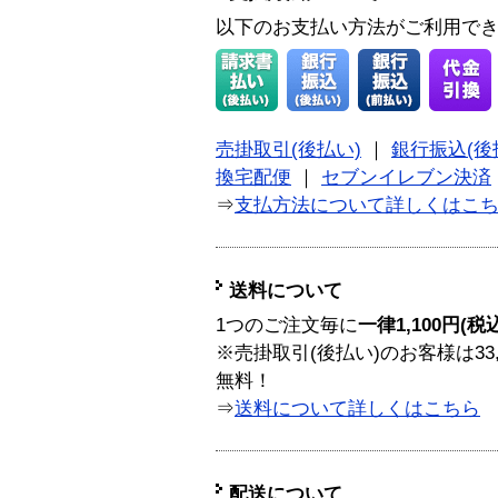
以下のお支払い方法がご利用で
売掛取引(後払い)
｜
銀行振込(後
換宅配便
｜
セブンイレブン決済
⇒
支払方法について詳しくはこ
送料について
1つのご注文毎に
一律1,100円(税
※売掛取引(後払い)のお客様は33
無料！
⇒
送料について詳しくはこちら
配送について