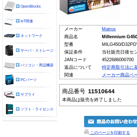
OpenBlocks
IoT関連
メーカー
Matrox
ネットワーク
商品名
Millennium G45
型番
MILG450/D32PD
サーバ・ストレージ
保証条件
当社販売日後セ
JANコード
4522686000700
パソコン・周辺機器
返品について
特定商取引法に
関連
メーカー商品ペ
PCパーツ
商品番号
11510644
サプライ
本商品は販売を終了しました
ソフト・ライセンス
このページを印刷する