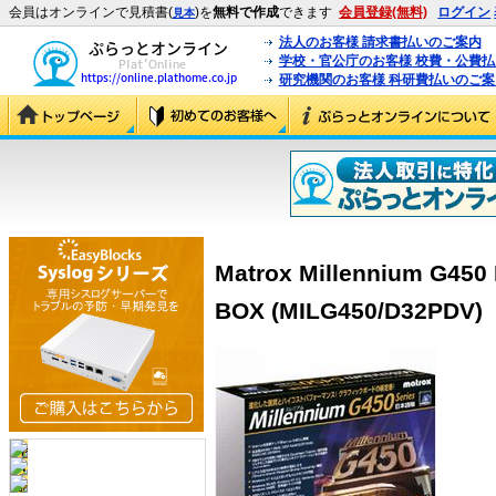
会員はオンラインで見積書(
)を
無料で作成
できます
会員登録(無料)
ログイン
見本
法人のお客様 請求書払いのご案内
学校・官公庁のお客様 校費・公費
研究機関のお客様 科研費払いのご案
Matrox Millennium G450
BOX (MILG450/D32PDV)