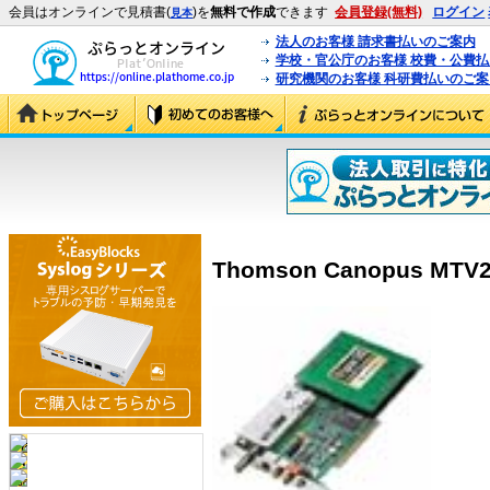
会員はオンラインで見積書(
)を
無料で作成
できます
会員登録(無料)
ログイン
見本
法人のお客様 請求書払いのご案内
学校・官公庁のお客様 校費・公費
研究機関のお客様 科研費払いのご案
Thomson Canopus MTV20