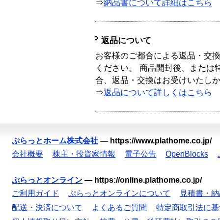
⇒
納品書について詳細はこちら
返品について
お客様のご都合による返品・交
ください。 商品開封後、または
合、返品・交換はお受けいたし
⇒
返品について詳しくはこちら
ぷらっとホーム株式会社
—
https://www.plathome.co.jp/
会社概要
株主・投資家情報
電子公告
OpenBlocks
ぷらっとオンライン
—
https://online.plathome.co.jp/
ご利用ガイド
ぷらっとオンラインについて
見積書・納
配送・決済について
よくあるご質問
特定商取引法に基